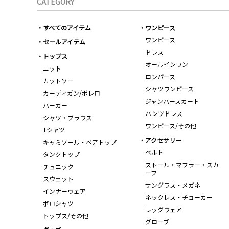
CATEGORY
すべてのアイテム
ワンピース
ワンピース
セールアイテム
ドレス
トップス
オールインワン
ニット
ロンパース
カットソー
シャツワンピース
カーディガン/ボレロ
ジャンパースカート
パーカー
パンツドレス
シャツ・ブラウス
ワンピース/その他
Tシャツ
アクセサリー
キャミソール・ベアトップ
ベルト
タンクトップ
ストール・マフラー・スカ
チュニック
ーフ
スウェット
サングラス・メガネ
インナーウェア
ネックレス・チョーカー
ポロシャツ
レッグウェア
トップス/その他
グローブ