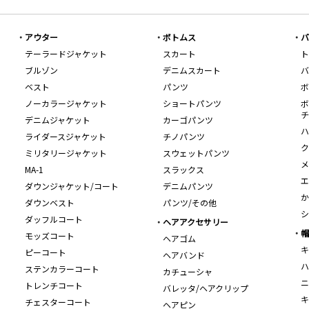
アウター
ボトムス
バ
テーラードジャケット
スカート
ト
ブルゾン
デニムスカート
バ
ベスト
パンツ
ボ
ノーカラージャケット
ショートパンツ
ボ
チ
デニムジャケット
カーゴパンツ
ハ
ライダースジャケット
チノパンツ
ク
ミリタリージャケット
スウェットパンツ
メ
MA-1
スラックス
エ
ダウンジャケット/コート
デニムパンツ
か
ダウンベスト
パンツ/その他
シ
ダッフルコート
ヘアアクセサリー
帽
モッズコート
ヘアゴム
キ
ピーコート
ヘアバンド
ハ
ステンカラーコート
カチューシャ
ニ
トレンチコート
バレッタ/ヘアクリップ
キ
チェスターコート
ヘアピン