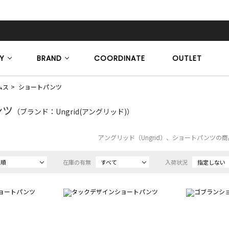
Y
BRAND
COORDINATE
OUTLET
ムス
ショートパンツ
ンツ
（ブランド：Ungrid(アングリッド)）
アングリッド（Ungrid）、ショートパンツの
め順
在庫の有無
すべて
入荷状況
指定しない