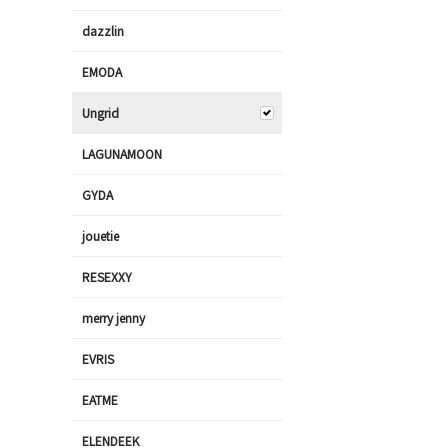
dazzlin
EMODA
Ungrid
LAGUNAMOON
GYDA
jouetie
RESEXXY
merry jenny
EVRIS
EATME
ELENDEEK