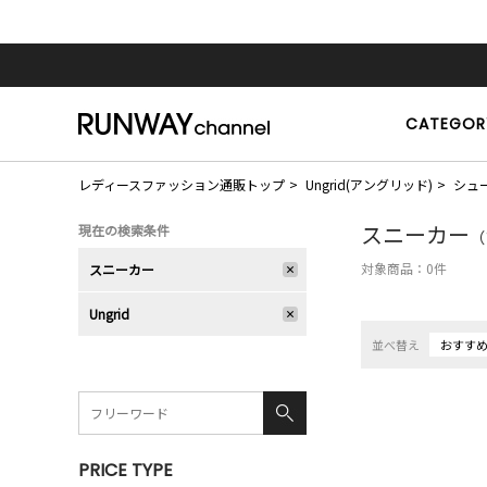
CATEGOR
レディースファッション通販トップ
Ungrid(アングリッド)
シュ
スニーカー
現在の検索条件
（
対象商品：
0
件
スニーカー
Ungrid
並べ替え
おすす
PRICE TYPE