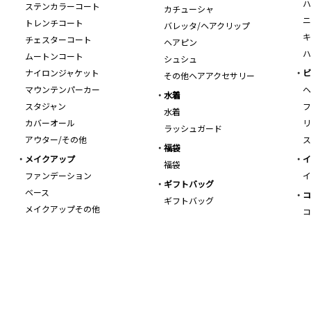
ハ
ステンカラーコート
カチューシャ
ニ
トレンチコート
バレッタ/ヘアクリップ
キ
チェスターコート
ヘアピン
ハ
ムートンコート
シュシュ
ナイロンジャケット
ビ
その他ヘアアクセサリー
マウンテンパーカー
ヘ
水着
スタジャン
フ
水着
カバーオール
リ
ラッシュガード
アウター/その他
ス
福袋
メイクアップ
イ
福袋
ファンデーション
イ
ギフトバッグ
ベース
コ
ギフトバッグ
メイクアップその他
コ