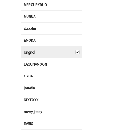
MERCURYDUO
MURUA
dazzlin
EMODA
Ungrid
LAGUNAMOON
GYDA
jouetie
RESEXXY
merry jenny
EVRIS