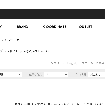
Y
BRAND
COORDINATE
OUTLET
ーズ
スニーカー
ブランド：Ungrid(アングリッド)）
アングリッド（Ungrid）、スニーカーの商
め順
在庫の有無
すべて
入荷状況
指定しない
条件に一致する商品は見つかりませんでした。お手数ですが