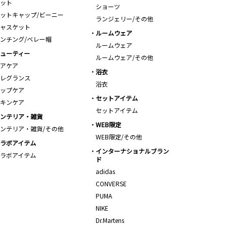
ット
ショーツ
ットキャップ/ビーニー
ランジェリー/その他
ャスケット
ルームウェア
ンチング/ベレー帽
ルームウェア
ューティー
ルームウェア/その他
アケア
浴衣
レグランス
浴衣
ップケア
セットアイテム
キンケア
セットアイテム
ンテリア・雑貨
WEB限定
ンテリア・雑貨/その他
WEB限定/その他
ラボアイテム
インターナショナルブラン
ラボアイテム
ド
adidas
CONVERSE
PUMA
NIKE
Dr.Martens