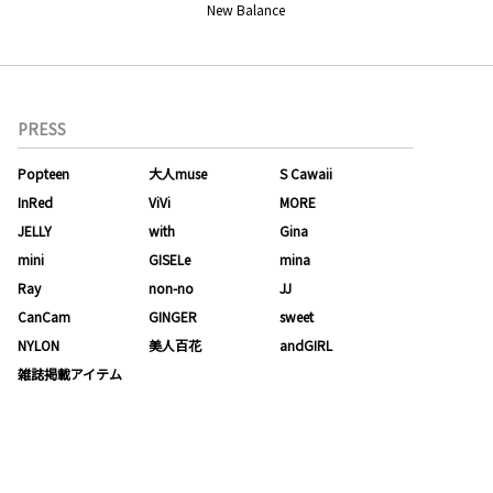
New Balance
PRESS
Popteen
大人muse
S Cawaii
InRed
ViVi
MORE
JELLY
with
Gina
mini
GISELe
mina
Ray
non-no
JJ
CanCam
GINGER
sweet
NYLON
美人百花
andGIRL
雑誌掲載アイテム