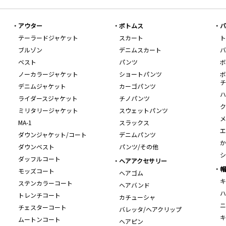
アウター
ボトムス
バ
テーラードジャケット
スカート
ト
ブルゾン
デニムスカート
バ
ベスト
パンツ
ボ
ノーカラージャケット
ショートパンツ
ボ
チ
デニムジャケット
カーゴパンツ
ハ
ライダースジャケット
チノパンツ
ク
ミリタリージャケット
スウェットパンツ
メ
MA-1
スラックス
エ
ダウンジャケット/コート
デニムパンツ
か
ダウンベスト
パンツ/その他
シ
ダッフルコート
ヘアアクセサリー
帽
モッズコート
ヘアゴム
キ
ステンカラーコート
ヘアバンド
ハ
トレンチコート
カチューシャ
ニ
チェスターコート
バレッタ/ヘアクリップ
キ
ムートンコート
ヘアピン