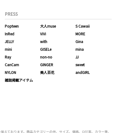
PRESS
Popteen
大人muse
S Cawaii
InRed
ViVi
MORE
JELLY
with
Gina
mini
GISELe
mina
Ray
non-no
JJ
CanCam
GINGER
sweet
NYLON
美人百花
andGIRL
雑誌掲載アイテム
を取り揃えております。商品カテゴリーの他、サイズ、価格、OFF率、カラー等、