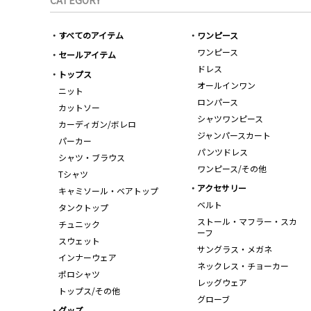
CATEGORY
すべてのアイテム
ワンピース
ワンピース
セールアイテム
ドレス
トップス
オールインワン
ニット
ロンパース
カットソー
シャツワンピース
カーディガン/ボレロ
ジャンパースカート
パーカー
パンツドレス
シャツ・ブラウス
ワンピース/その他
Tシャツ
アクセサリー
キャミソール・ベアトップ
ベルト
タンクトップ
ストール・マフラー・スカ
チュニック
ーフ
スウェット
サングラス・メガネ
インナーウェア
ネックレス・チョーカー
ポロシャツ
レッグウェア
トップス/その他
グローブ
グッズ