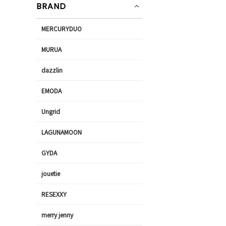
BRAND
MERCURYDUO
MURUA
dazzlin
EMODA
Ungrid
LAGUNAMOON
GYDA
jouetie
RESEXXY
merry jenny