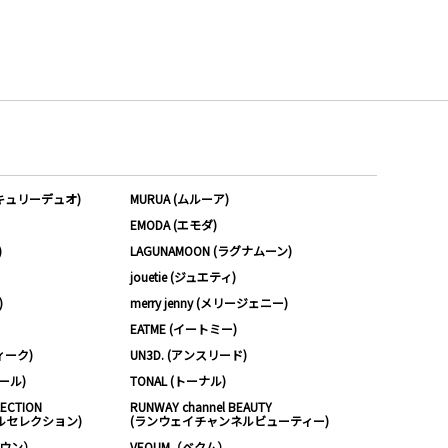
ーキュリーデュオ)
MURUA (ムルーア)
EMODA (エモダ)
)
LAGUNAMOON (ラグナムーン)
jouetie (ジュエティ)
)
merry jenny (メリージェニー)
EATME (イートミー)
ィーク)
UN3D. (アンスリード)
ムール)
TONAL (トーナル)
LECTION
RUNWAY channel BEAUTY
ルセレクション)
(ランウェイチャンネルビューティー)
ノウン）
VEQUM（ベクム）