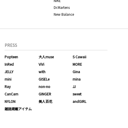
NIKE
Dr.Martens
New Balance
PRESS
Popteen
大人muse
S Cawaii
InRed
ViVi
MORE
JELLY
with
Gina
mini
GISELe
mina
Ray
non-no
JJ
CanCam
GINGER
sweet
NYLON
美人百花
andGIRL
雑誌掲載アイテム