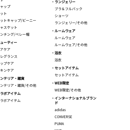
ランジェリー
ャップ
ブラ＆フルバック
ット
ショーツ
ットキャップ/ビーニー
ランジェリー/その他
ャスケット
ルームウェア
ンチング/ベレー帽
ルームウェア
ューティー
ルームウェア/その他
アケア
浴衣
レグランス
浴衣
ップケア
セットアイテム
キンケア
セットアイテム
ンテリア・雑貨
WEB限定
ンテリア・雑貨/その他
WEB限定/その他
ラボアイテム
インターナショナルブラン
ラボアイテム
ド
adidas
CONVERSE
PUMA