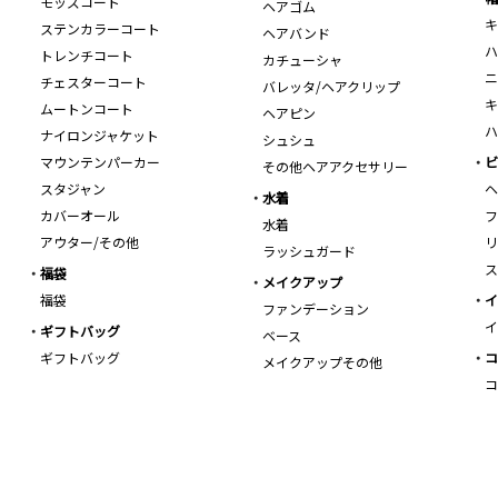
モッズコート
ヘアゴム
キ
ステンカラーコート
ヘアバンド
ハ
トレンチコート
カチューシャ
ニ
チェスターコート
バレッタ/ヘアクリップ
キ
ムートンコート
ヘアピン
ハ
ナイロンジャケット
シュシュ
マウンテンパーカー
ビ
その他ヘアアクセサリー
スタジャン
ヘ
水着
カバーオール
フ
水着
アウター/その他
リ
ラッシュガード
ス
福袋
メイクアップ
福袋
イ
ファンデーション
イ
ギフトバッグ
ベース
ギフトバッグ
コ
メイクアップその他
コ