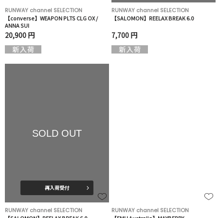
RUNWAY channel SELECTION
RUNWAY channel SELECTION
【converse】WEAPON PLTS CLG OX /
【SALOMON】REELAX BREAK 6.0
ANNA SUI
20,900 円
7,700 円
SOLD OUT
再入荷受付
RUNWAY channel SELECTION
RUNWAY channel SELECTION