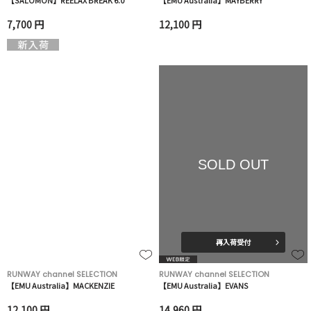
【SALOMON】REELAX BREAK 6.0
【EMU Australia】MAYBERRY
7,700 円
12,100 円
SOLD OUT
再入荷受付
RUNWAY channel SELECTION
RUNWAY channel SELECTION
【EMU Australia】MACKENZIE
【EMU Australia】EVANS
12,100 円
14,960 円