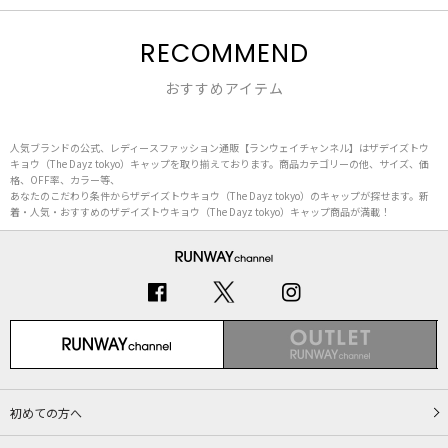
RECOMMEND
おすすめアイテム
人気ブランドの公式、レディースファッション通販【ランウェイチャンネル】はザデイズトウ
キョウ（The Dayz tokyo）キャップを取り揃えております。商品カテゴリーの他、サイズ、価
格、OFF率、カラー等、
あなたのこだわり条件からザデイズトウキョウ（The Dayz tokyo）のキャップが探せます。新
着・人気・おすすめのザデイズトウキョウ（The Dayz tokyo）キャップ商品が満載！
初めての方へ