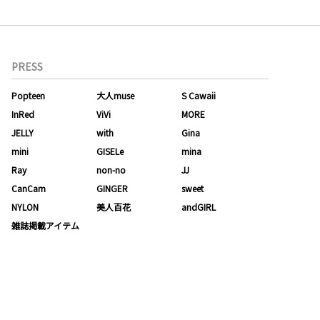
PRESS
Popteen
大人muse
S Cawaii
InRed
ViVi
MORE
JELLY
with
Gina
mini
GISELe
mina
Ray
non-no
JJ
CanCam
GINGER
sweet
NYLON
美人百花
andGIRL
雑誌掲載アイテム