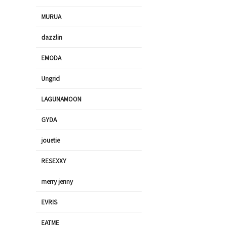
MURUA
dazzlin
EMODA
Ungrid
LAGUNAMOON
GYDA
jouetie
RESEXXY
merry jenny
EVRIS
EATME