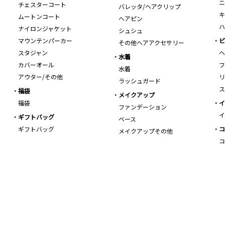
ニ
チェスターコート
バレッタ/ヘアクリップ
キ
ムートンコート
ヘアピン
ハ
ナイロンジャケット
シュシュ
マウンテンパーカー
ビ
その他ヘアアクセサリー
スタジャン
ヘ
水着
カバーオール
フ
水着
アウター/その他
リ
ラッシュガード
ス
福袋
メイクアップ
福袋
イ
ファンデーション
イ
ギフトバッグ
ベース
ギフトバッグ
コ
メイクアップその他
コ