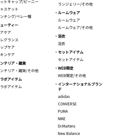
ットキャップ/ビーニー
ランジェリー/その他
ャスケット
ルームウェア
ンチング/ベレー帽
ルームウェア
ューティー
ルームウェア/その他
アケア
浴衣
レグランス
浴衣
ップケア
セットアイテム
キンケア
セットアイテム
ンテリア・雑貨
WEB限定
ンテリア・雑貨/その他
WEB限定/その他
ラボアイテム
インターナショナルブラン
ラボアイテム
ド
adidas
CONVERSE
PUMA
NIKE
Dr.Martens
New Balance