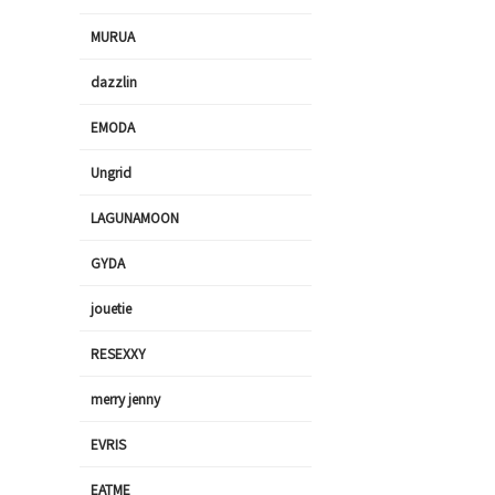
MURUA
dazzlin
EMODA
Ungrid
LAGUNAMOON
GYDA
jouetie
RESEXXY
merry jenny
EVRIS
EATME