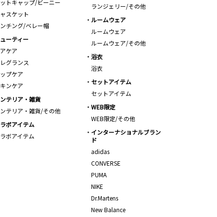
ットキャップ/ビーニー
ランジェリー/その他
ャスケット
ルームウェア
ンチング/ベレー帽
ルームウェア
ューティー
ルームウェア/その他
アケア
浴衣
レグランス
浴衣
ップケア
セットアイテム
キンケア
セットアイテム
ンテリア・雑貨
WEB限定
ンテリア・雑貨/その他
WEB限定/その他
ラボアイテム
インターナショナルブラン
ラボアイテム
ド
adidas
CONVERSE
PUMA
NIKE
Dr.Martens
New Balance