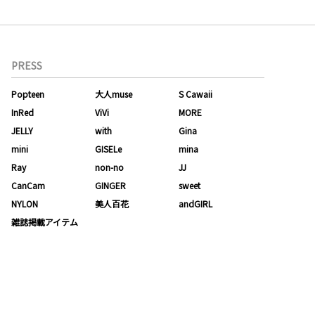
PRESS
Popteen
大人muse
S Cawaii
InRed
ViVi
MORE
JELLY
with
Gina
mini
GISELe
mina
Ray
non-no
JJ
CanCam
GINGER
sweet
NYLON
美人百花
andGIRL
雑誌掲載アイテム