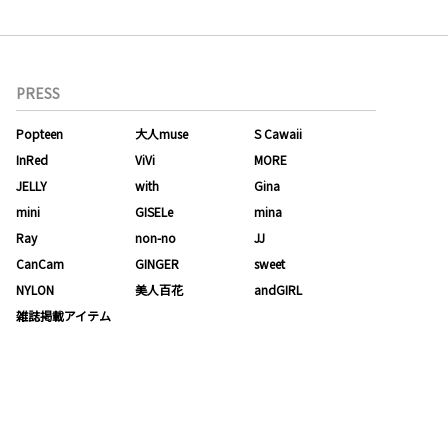
PRESS
Popteen
大人muse
S Cawaii
InRed
ViVi
MORE
JELLY
with
Gina
mini
GISELe
mina
Ray
non-no
JJ
CanCam
GINGER
sweet
NYLON
美人百花
andGIRL
雑誌掲載アイテム