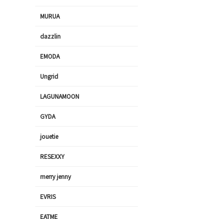
MURUA
dazzlin
EMODA
Ungrid
LAGUNAMOON
GYDA
jouetie
RESEXXY
merry jenny
EVRIS
EATME