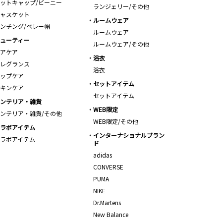
ットキャップ/ビーニー
ランジェリー/その他
ャスケット
ルームウェア
ンチング/ベレー帽
ルームウェア
ューティー
ルームウェア/その他
アケア
浴衣
レグランス
浴衣
ップケア
セットアイテム
キンケア
セットアイテム
ンテリア・雑貨
WEB限定
ンテリア・雑貨/その他
WEB限定/その他
ラボアイテム
インターナショナルブラン
ラボアイテム
ド
adidas
CONVERSE
PUMA
NIKE
Dr.Martens
New Balance