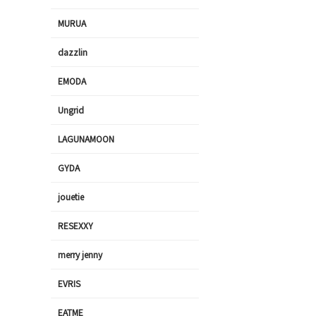
MURUA
dazzlin
EMODA
Ungrid
LAGUNAMOON
GYDA
jouetie
RESEXXY
merry jenny
EVRIS
EATME