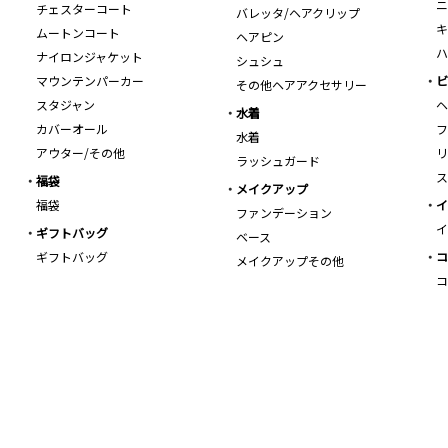
ニ
チェスターコート
バレッタ/ヘアクリップ
キ
ムートンコート
ヘアピン
ハ
ナイロンジャケット
シュシュ
マウンテンパーカー
ビ
その他ヘアアクセサリー
スタジャン
ヘ
水着
カバーオール
フ
水着
アウター/その他
リ
ラッシュガード
ス
福袋
メイクアップ
福袋
イ
ファンデーション
イ
ギフトバッグ
ベース
ギフトバッグ
コ
メイクアップその他
コ