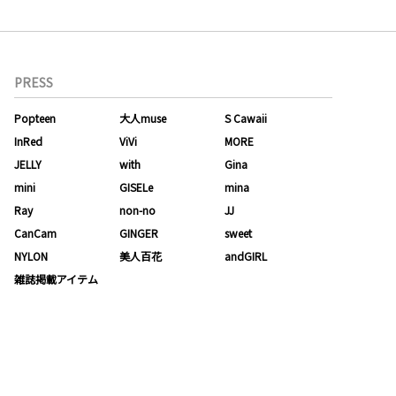
PRESS
Popteen
大人muse
S Cawaii
InRed
ViVi
MORE
JELLY
with
Gina
mini
GISELe
mina
Ray
non-no
JJ
CanCam
GINGER
sweet
NYLON
美人百花
andGIRL
雑誌掲載アイテム