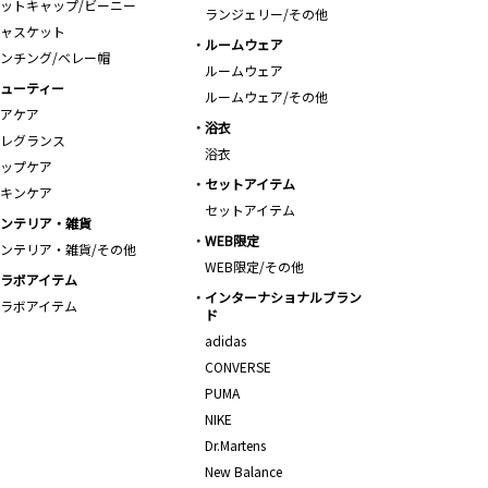
ットキャップ/ビーニー
ランジェリー/その他
ャスケット
ルームウェア
ンチング/ベレー帽
ルームウェア
ューティー
ルームウェア/その他
アケア
浴衣
レグランス
浴衣
ップケア
セットアイテム
キンケア
セットアイテム
ンテリア・雑貨
WEB限定
ンテリア・雑貨/その他
WEB限定/その他
ラボアイテム
インターナショナルブラン
ラボアイテム
ド
adidas
CONVERSE
PUMA
NIKE
Dr.Martens
New Balance