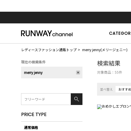
CATEGOR
レディースファッション通販トップ
merry jenny(メリージェニー)
検索結果
現在の検索条件
対象商品：
55
件
merry jenny
並べ替え
おすす
PRICE TYPE
通常価格