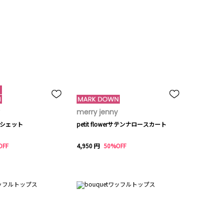
merry jenny
ceポシェット
petit flowerサテンナロースカート
OFF
4,950 円
50%OFF