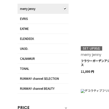
merry jenny
EVRIS
EATME
ELENDEEK
UN3D.
merry jenny
CALNAMUR
フラワーガーデンア
ス
TONAL
11,000 円
RUNWAY channel SELECTION
RUNWAY channel BEAUTY
PRICE