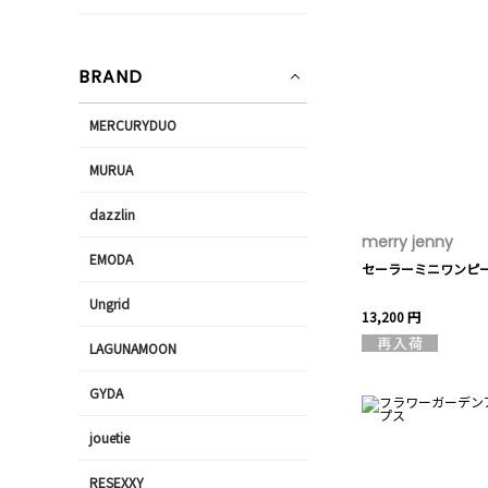
BRAND
MERCURYDUO
MURUA
dazzlin
merry jenny
EMODA
セーラーミニワンピ
Ungrid
13,200 円
LAGUNAMOON
GYDA
jouetie
RESEXXY