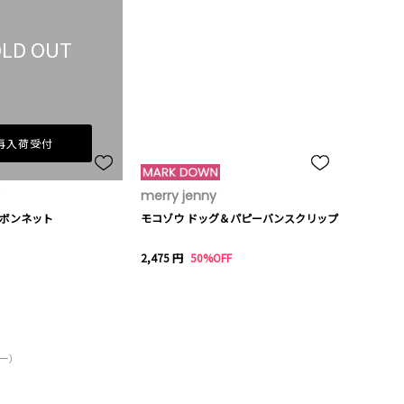
LD OUT
再入荷受付
merry jenny
ボンネット
モコゾウ ドッグ＆パピーバンスクリップ
2,475 円
50%OFF
リー）