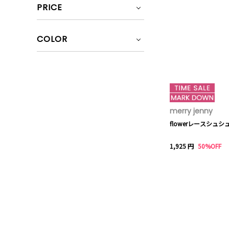
PRICE
COLOR
merry jenny
flowerレースシュシ
1,925 円
50%OFF