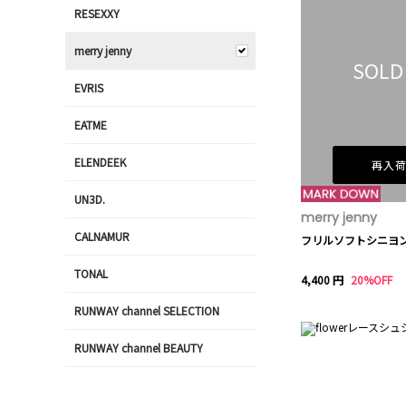
RESEXXY
merry jenny
SOLD
EVRIS
EATME
ELENDEEK
再入
UN3D.
merry jenny
CALNAMUR
フリルソフトシニヨ
TONAL
4,400 円
20%OFF
RUNWAY channel SELECTION
RUNWAY channel BEAUTY