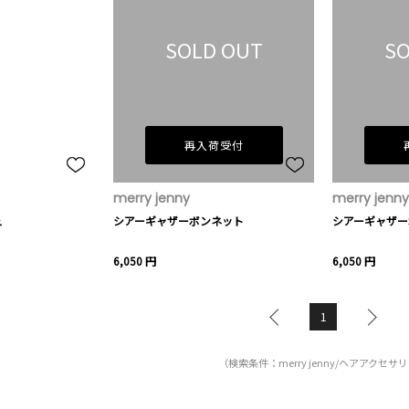
SOLD OUT
SO
再入荷受付
merry jenny
merry jenny
ュ
シアーギャザーボンネット
シアーギャザー
6,050 円
6,050 円
1
（検索条件：merry jenny/ヘアアクセサ