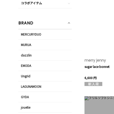
コラボアイテム
BRAND
MERCURYDUO
MURUA
dazzlin
merry jenny
EMODA
sugar lace bonnet
Ungrid
6,600 円
LAGUNAMOON
GYDA
jouetie