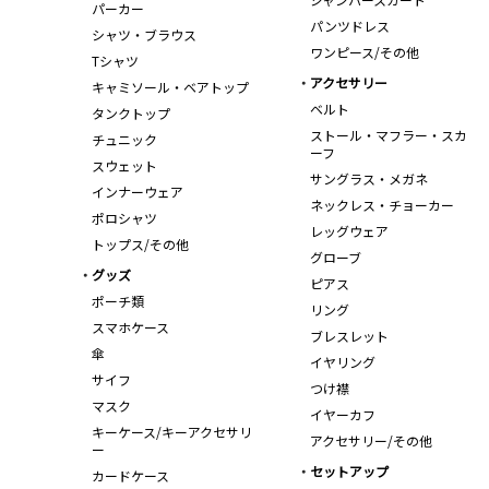
パーカー
パンツドレス
シャツ・ブラウス
ワンピース/その他
Tシャツ
アクセサリー
キャミソール・ベアトップ
ベルト
タンクトップ
ストール・マフラー・スカ
チュニック
ーフ
スウェット
サングラス・メガネ
インナーウェア
ネックレス・チョーカー
ポロシャツ
レッグウェア
トップス/その他
グローブ
グッズ
ピアス
ポーチ類
リング
スマホケース
ブレスレット
傘
イヤリング
サイフ
つけ襟
マスク
イヤーカフ
キーケース/キーアクセサリ
アクセサリー/その他
ー
セットアップ
カードケース