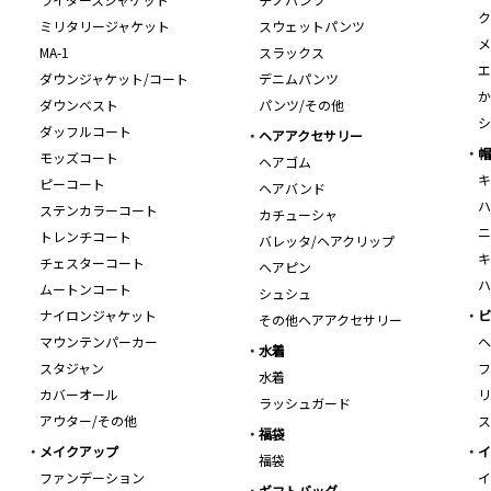
ク
ミリタリージャケット
スウェットパンツ
メ
MA-1
スラックス
エ
ダウンジャケット/コート
デニムパンツ
か
ダウンベスト
パンツ/その他
シ
ダッフルコート
ヘアアクセサリー
帽
モッズコート
ヘアゴム
キ
ピーコート
ヘアバンド
ハ
ステンカラーコート
カチューシャ
ニ
トレンチコート
バレッタ/ヘアクリップ
キ
チェスターコート
ヘアピン
ハ
ムートンコート
シュシュ
ナイロンジャケット
ビ
その他ヘアアクセサリー
マウンテンパーカー
ヘ
水着
スタジャン
フ
水着
カバーオール
リ
ラッシュガード
アウター/その他
ス
福袋
メイクアップ
イ
福袋
ファンデーション
イ
ギフトバッグ