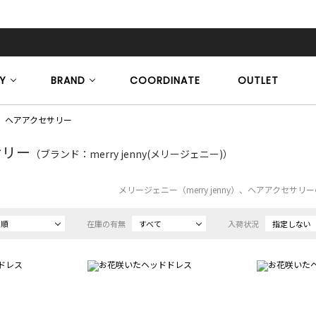
Y
BRAND
COORDINATE
OUTLET
ヘアアクセサリー
サリー
（ブランド：merry jenny(メリージェニー)）
メリージェニー（merry jenny）、ヘアアクセサ
め順
在庫の有無
すべて
入荷状況
指定しない