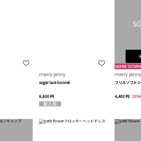
SO
merry jenny
merry jenny
sugar lace bonnet
フリルソフトシ
6,600 円
4,400 円
20%