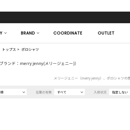
Y
BRAND
COORDINATE
OUTLET
トップス
ポロシャツ
ブランド：merry jenny(メリージェニー)）
メリージェニー（merry jenny）、ポロシャツ
め順
在庫の有無
すべて
入荷状況
指定しない