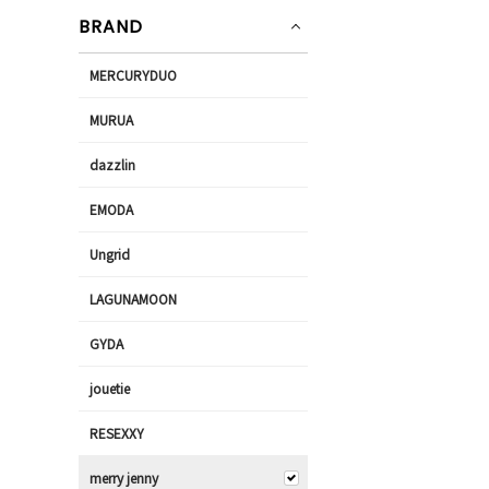
BRAND
MERCURYDUO
MURUA
dazzlin
EMODA
Ungrid
LAGUNAMOON
GYDA
jouetie
RESEXXY
merry jenny