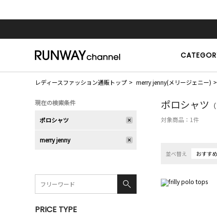
CATEGOR
レディースファッション通販トップ
merry jenny(メリージェニー)
ポロシャツ
現在の検索条件
（
対象商品：
1
件
ポロシャツ
merry jenny
並べ替え
おすす
PRICE TYPE