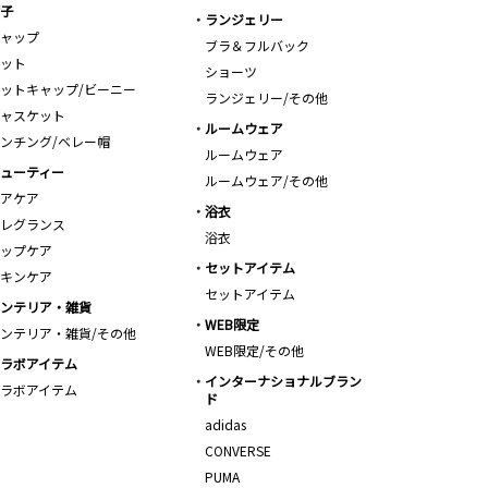
子
ランジェリー
ャップ
ブラ＆フルバック
ット
ショーツ
ットキャップ/ビーニー
ランジェリー/その他
ャスケット
ルームウェア
ンチング/ベレー帽
ルームウェア
ューティー
ルームウェア/その他
アケア
浴衣
レグランス
浴衣
ップケア
セットアイテム
キンケア
セットアイテム
ンテリア・雑貨
WEB限定
ンテリア・雑貨/その他
WEB限定/その他
ラボアイテム
インターナショナルブラン
ラボアイテム
ド
adidas
CONVERSE
PUMA