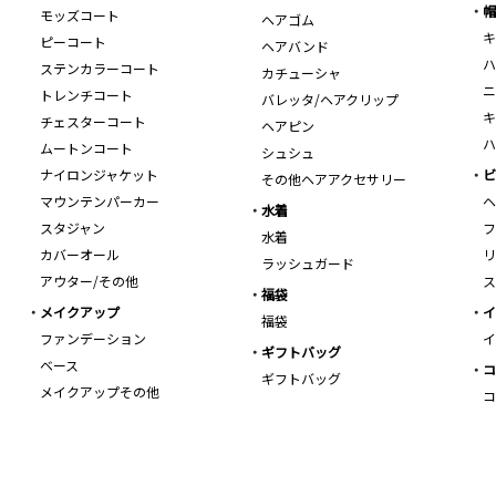
帽
モッズコート
ヘアゴム
キ
ピーコート
ヘアバンド
ハ
ステンカラーコート
カチューシャ
ニ
トレンチコート
バレッタ/ヘアクリップ
キ
チェスターコート
ヘアピン
ハ
ムートンコート
シュシュ
ナイロンジャケット
ビ
その他ヘアアクセサリー
マウンテンパーカー
ヘ
水着
スタジャン
フ
水着
カバーオール
リ
ラッシュガード
アウター/その他
ス
福袋
メイクアップ
イ
福袋
ファンデーション
イ
ギフトバッグ
ベース
コ
ギフトバッグ
メイクアップその他
コ