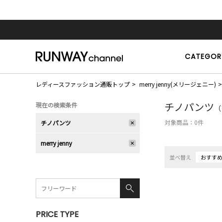
CATEGOR
レディースファッション通販トップ
merry jenny(メリージェニー)
チノパンツ
現在の検索条件
（
対象商品：
0
件
チノパンツ
merry jenny
並べ替え
おすす
PRICE TYPE