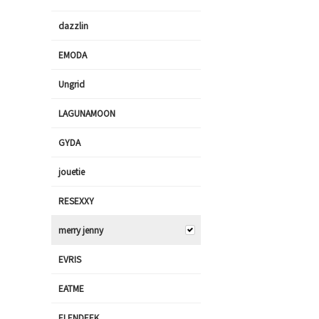
dazzlin
EMODA
Ungrid
LAGUNAMOON
GYDA
jouetie
RESEXXY
merry jenny
EVRIS
EATME
ELENDEEK