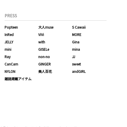
PRESS
Popteen
大人muse
S Cawaii
InRed
ViVi
MORE
JELLY
with
Gina
mini
GISELe
mina
Ray
non-no
JJ
CanCam
GINGER
sweet
NYLON
美人百花
andGIRL
雑誌掲載アイテム