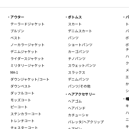
アウター
ボトムス
バ
テーラードジャケット
スカート
ト
ブルゾン
デニムスカート
バ
ベスト
パンツ
ボ
ノーカラージャケット
ショートパンツ
ボ
チ
デニムジャケット
カーゴパンツ
ハ
ライダースジャケット
チノパンツ
ク
ミリタリージャケット
スウェットパンツ
メ
MA-1
スラックス
エ
ダウンジャケット/コート
デニムパンツ
か
ダウンベスト
パンツ/その他
シ
ダッフルコート
ヘアアクセサリー
帽
モッズコート
ヘアゴム
キ
ピーコート
ヘアバンド
ハ
ステンカラーコート
カチューシャ
ニ
トレンチコート
バレッタ/ヘアクリップ
キ
チェスターコート
ヘアピン