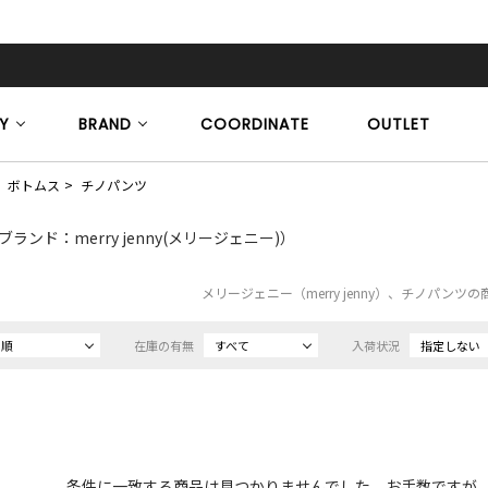
Y
BRAND
COORDINATE
OUTLET
ボトムス
チノパンツ
ブランド：merry jenny(メリージェニー)）
メリージェニー（merry jenny）、チノパンツ
め順
在庫の有無
すべて
入荷状況
指定しない
条件に一致する商品は見つかりませんでした。お手数ですが