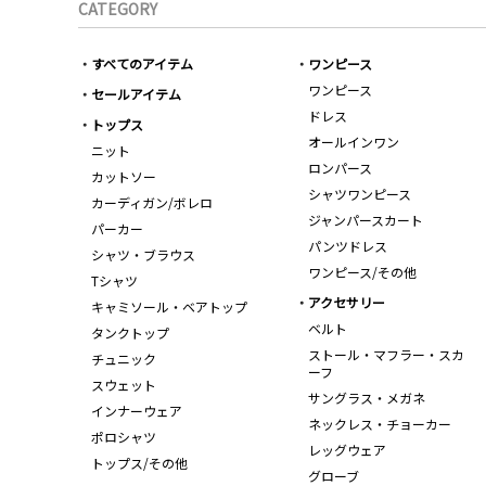
CATEGORY
すべてのアイテム
ワンピース
ワンピース
セールアイテム
ドレス
トップス
オールインワン
ニット
ロンパース
カットソー
シャツワンピース
カーディガン/ボレロ
ジャンパースカート
パーカー
パンツドレス
シャツ・ブラウス
ワンピース/その他
Tシャツ
アクセサリー
キャミソール・ベアトップ
ベルト
タンクトップ
ストール・マフラー・スカ
チュニック
ーフ
スウェット
サングラス・メガネ
インナーウェア
ネックレス・チョーカー
ポロシャツ
レッグウェア
トップス/その他
グローブ