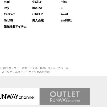
mini
GISELe
mina
Ray
non-no
JJ
CanCam
GINGER
sweet
NYLON
美人百花
andGIRL
雑誌掲載アイテム
す。商品カテゴリーの他、サイズ、価格、OFF率、カラー等、
E）スーツケース/キャリーバッグ商品が満載！