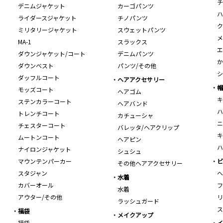
チ
デニムジャケット
カーゴパンツ
ハ
ライダースジャケット
チノパンツ
ク
ミリタリージャケット
スウェットパンツ
メ
MA-1
スラックス
エ
ダウンジャケット/コート
デニムパンツ
か
ダウンベスト
パンツ/その他
シ
ダッフルコート
ヘアアクセサリー
帽
モッズコート
ヘアゴム
キ
ステンカラーコート
ヘアバンド
ハ
トレンチコート
カチューシャ
ニ
チェスターコート
バレッタ/ヘアクリップ
キ
ムートンコート
ヘアピン
ハ
ナイロンジャケット
シュシュ
マウンテンパーカー
ビ
その他ヘアアクセサリー
スタジャン
ヘ
水着
カバーオール
フ
水着
アウター/その他
リ
ラッシュガード
ス
福袋
メイクアップ
福袋
イ