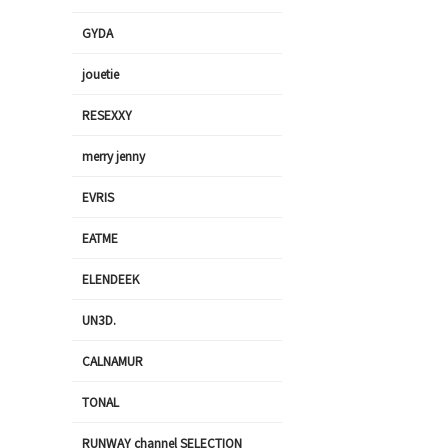
GYDA
jouetie
RESEXXY
merry jenny
EVRIS
EATME
ELENDEEK
UN3D.
CALNAMUR
TONAL
RUNWAY channel SELECTION