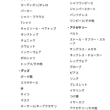
シャツワンピース
カーディガン/ボレロ
ジャンパースカート
パーカー
パンツドレス
シャツ・ブラウス
ワンピース/その他
Tシャツ
アクセサリー
キャミソール・ベアトップ
ベルト
タンクトップ
ストール・マフラー・スカ
チュニック
ーフ
スウェット
サングラス・メガネ
インナーウェア
ネックレス・チョーカー
ポロシャツ
レッグウェア
トップス/その他
グローブ
グッズ
ピアス
ポーチ類
リング
スマホケース
ブレスレット
傘
イヤリング
サイフ
つけ襟
マスク
イヤーカフ
キーケース/キーアクセサリ
アクセサリー/その他
ー