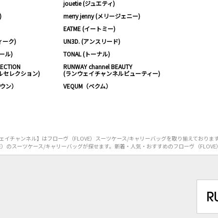
jouetie (ジュエティ)
)
merry jenny (メリージェニー)
EATME (イートミー)
ィーク)
UN3D. (アンスリード)
ムール)
TONAL (トーナル)
LECTION
RUNWAY channel BEAUTY
ルセレクション)
(ランウェイチャンネルビューティー)
ノウン）
VEQUM（ベクム）
イチャンネル】はフローヴ（FLOVE）スーツケース/キャリーバッグを取り揃えておりま
E）のスーツケース/キャリーバッグが探せます。新着・人気・おすすめのフローヴ（FLOV