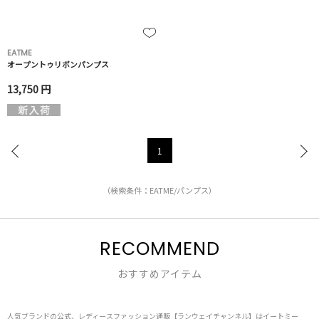
EATME
オープントゥリボンパンプス
13,750 円
1
（検索条件：EATME/パンプス）
RECOMMEND
おすすめアイテム
人気ブランドの公式、レディースファッション通販【ランウェイチャンネル】はイートミー