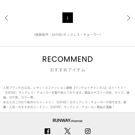
1
（検索条件：EATME/ネックレス・チョーカー）
RECOMMEND
おすすめアイテム
人気ブランドの公式、レディースファッション通販【ランウェイチャンネル】はイートミー
（EATME）ネックレス・チョーカーを取り揃えております。商品カテゴリーの他、サイズ、価
格、OFF率、カラー等、
あなたのこだわり条件からイートミー（EATME）のネックレス・チョーカーが探せます。新
着・人気・おすすめのイートミー（EATME）ネックレス・チョーカー商品が満載！