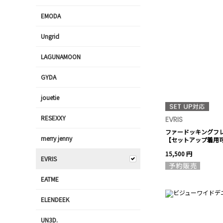
EMODA
Ungrid
LAGUNAMOON
GYDA
jouetie
RESEXXY
EVRIS
ファードッキングフ
merry jenny
【セットアップ着用
15,500 円
EVRIS
EATME
ELENDEEK
UN3D.