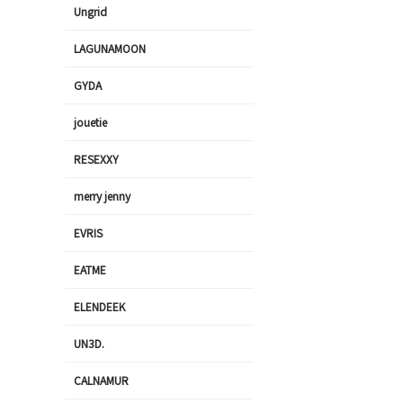
Ungrid
LAGUNAMOON
GYDA
jouetie
RESEXXY
merry jenny
EVRIS
EATME
ELENDEEK
UN3D.
CALNAMUR