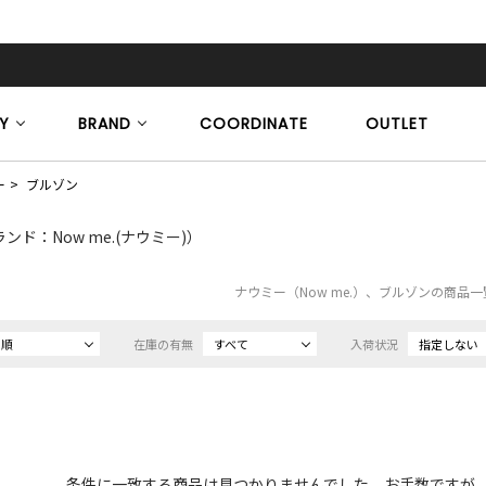
Y
BRAND
COORDINATE
OUTLET
ー
ブルゾン
ンド：Now me.(ナウミー)）
ナウミー（Now me.）、ブルゾンの商品
め順
在庫の有無
すべて
入荷状況
指定しない
条件に一致する商品は見つかりませんでした。お手数ですが