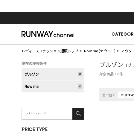
CATEGOR
レディースファッション通販トップ
Now me.(ナウミー)
アウタ
ブルゾン
現在の検索条件
（ブラ
対象商品：
0
件
ブルゾン
Now me.
並べ替え
おすす
PRICE TYPE