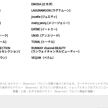
EMODA (エモダ)
)
LAGUNAMOON (ラグナムーン)
jouetie (ジュエティ)
)
merry jenny (メリージェニー)
EATME (イートミー)
ィーク)
UN3D. (アンスリード)
ムール)
TONAL (トーナル)
LECTION
RUNWAY channel BEAUTY
ルセレクション)
(ランウェイチャンネルビューティー)
ノウン）
VEQUM（ベクム）
ル】はナウミー（Now me.）ブルゾンを取り揃えております。コートやジャケットやブ
り条件からナウミー（Now me.）のブルゾンが探せます。ショップスタッフのブルゾンコ
新着・人気・おすすめのナウミー（Now me.）ブルゾン商品が満載！