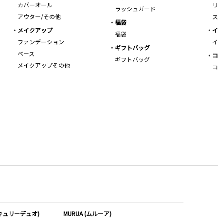
カバーオール
リ
ラッシュガード
アウター/その他
ス
福袋
メイクアップ
イ
福袋
ファンデーション
イ
ギフトバッグ
ベース
コ
ギフトバッグ
メイクアップその他
コ
ーキュリーデュオ)
MURUA (ムルーア)