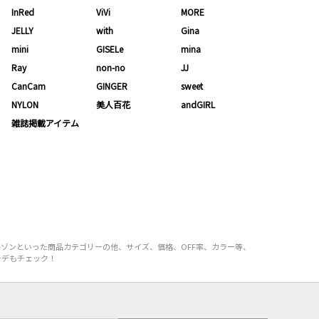
InRed
ViVi
MORE
JELLY
with
Gina
mini
GISELe
mina
Ray
non-no
JJ
CanCam
GINGER
sweet
NYLON
美人百花
andGIRL
雑誌掲載アイテム
ルゾンといった商品カテゴリーの他、サイズ、価格、OFF率、カラー等、
ーデもチェック！