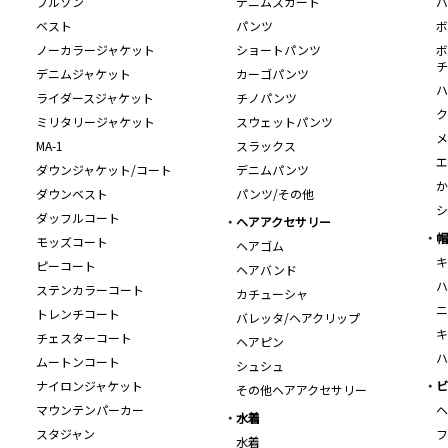
ブルゾン
デニムスカート
バ
ベスト
パンツ
ボ
ノーカラージャケット
ショートパンツ
ボ
チ
デニムジャケット
カーゴパンツ
ハ
ライダースジャケット
チノパンツ
ク
ミリタリージャケット
スウェットパンツ
メ
MA-1
スラックス
エ
ダウンジャケット/コート
デニムパンツ
か
ダウンベスト
パンツ/その他
シ
ダッフルコート
ヘアアクセサリー
帽
モッズコート
ヘアゴム
キ
ピーコート
ヘアバンド
ハ
ステンカラーコート
カチューシャ
ニ
トレンチコート
バレッタ/ヘアクリップ
キ
チェスターコート
ヘアピン
ハ
ムートンコート
シュシュ
ナイロンジャケット
ビ
その他ヘアアクセサリー
マウンテンパーカー
ヘ
水着
スタジャン
フ
水着