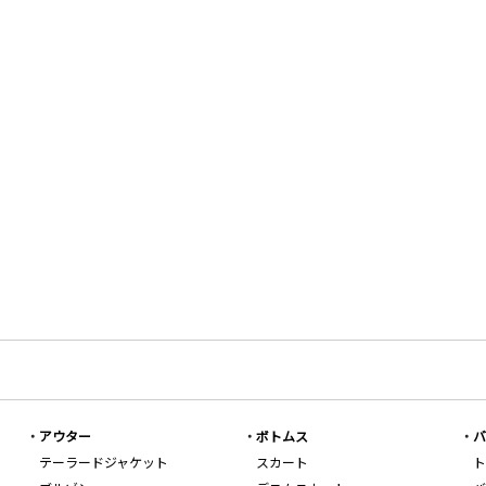
アウター
ボトムス
バ
テーラードジャケット
スカート
ト