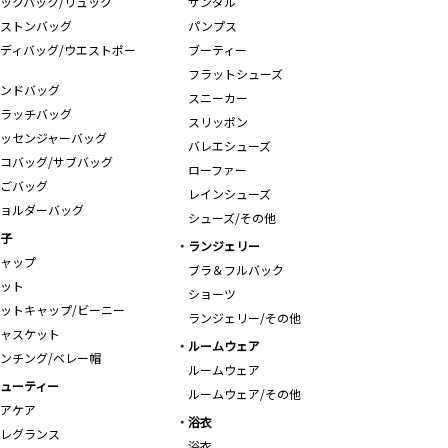
ックパック/リュック
サンダル
ストンバッグ
パンプス
ディバッグ/ウエストポー
ブーティー
フラットシューズ
ンドバッグ
スニーカー
ラッチバッグ
スリッポン
ッセンジャーバッグ
バレエシューズ
コバッグ/サブバッグ
ローファー
ごバッグ
レインシューズ
ョルダーバッグ
シューズ/その他
子
ランジェリー
ャップ
ブラ＆フルバック
ット
ショーツ
ットキャップ/ビーニー
ランジェリー/その他
ャスケット
ルームウェア
ンチング/ベレー帽
ルームウェア
ューティー
ルームウェア/その他
アケア
浴衣
レグランス
浴衣