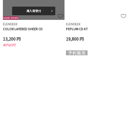
再入荷受付
ELENDEEK
ELENDEEK
COLOR LAYERED SHEER CD
PEPLUM CD KT
13,200 円
19,800 円
40%OFF