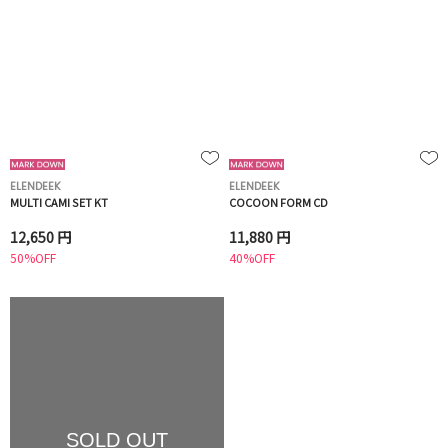
ELENDEEK
ELENDEEK
MULTI CAMI SET KT
COCOON FORM CD
12,650 円
11,880 円
50%OFF
40%OFF
SOLD OUT