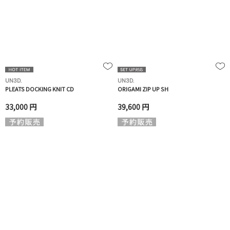
UN3D.
UN3D.
PLEATS DOCKING KNIT CD
ORIGAMI ZIP UP SH
33,000 円
39,600 円