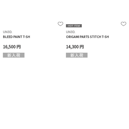
UN3D.
UN3D.
BLEED PAINT T-SH
ORIGAMI PARTS STITCH T-SH
16,500 円
14,300 円