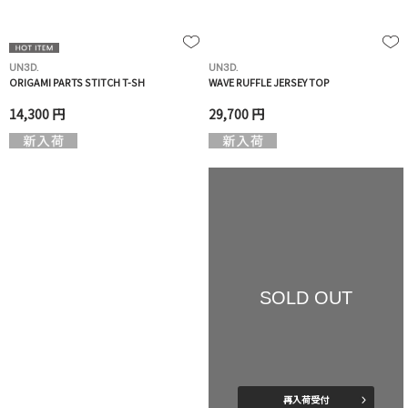
UN3D.
UN3D.
ORIGAMI PARTS STITCH T-SH
WAVE RUFFLE JERSEY TOP
14,300 円
29,700 円
SOLD OUT
再入荷受付