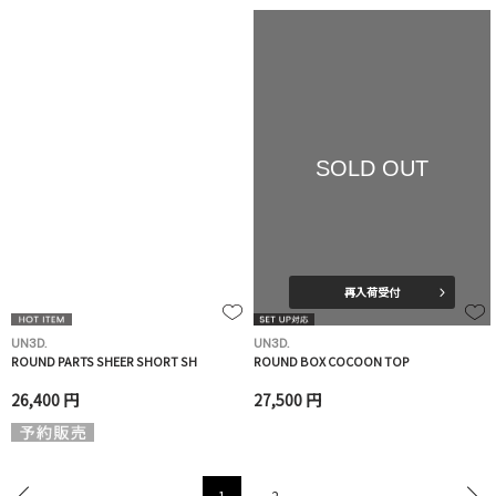
SOLD OUT
再入荷受付
UN3D.
UN3D.
ROUND PARTS SHEER SHORT SH
ROUND BOX COCOON TOP
26,400 円
27,500 円
1
2