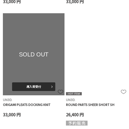
33,000 円
33,000 円
SOLD OUT
再入荷受付
UN3D.
UN3D.
ORIGAMI PLEATS DOCKING KNIT
ROUND PARTS SHEER SHORT SH
33,000 円
26,400 円