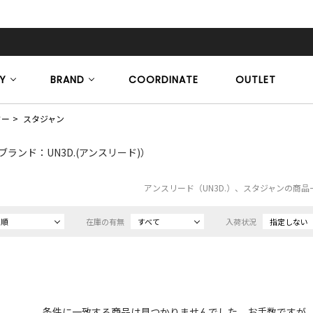
Y
BRAND
COORDINATE
OUTLET
ター
スタジャン
ブランド：UN3D.(アンスリード)）
アンスリード（UN3D.）、スタジャンの商品
め順
在庫の有無
すべて
入荷状況
指定しない
条件に一致する商品は見つかりませんでした。お手数ですが