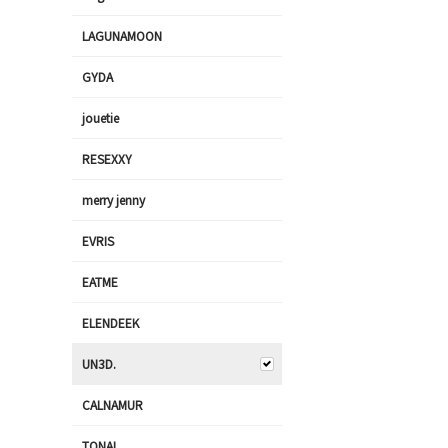
LAGUNAMOON
GYDA
jouetie
RESEXXY
merry jenny
EVRIS
EATME
ELENDEEK
UN3D.
CALNAMUR
TONAL