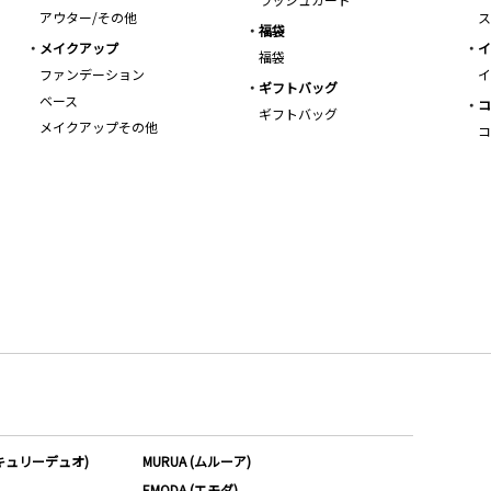
アウター/その他
ス
福袋
メイクアップ
イ
福袋
ファンデーション
イ
ギフトバッグ
ベース
コ
ギフトバッグ
メイクアップその他
コ
ーキュリーデュオ)
MURUA (ムルーア)
EMODA (エモダ)