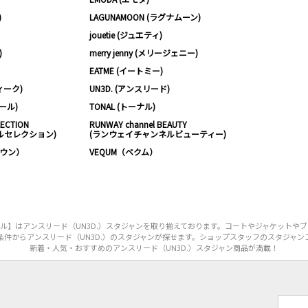
)
LAGUNAMOON (ラグナムーン)
jouetie (ジュエティ)
)
merry jenny (メリージェニー)
EATME (イートミー)
ィーク)
UN3D. (アンスリード)
ムール)
TONAL (トーナル)
LECTION
RUNWAY channel BEAUTY
ルセレクション)
(ランウェイチャンネルビューティー)
ノウン）
VEQUM（ベクム）
ル】はアンスリード（UN3D.）スタジャンを取り揃えております。コートやジャケットやブ
条件からアンスリード（UN3D.）のスタジャンが探せます。ショップスタッフのスタジャン
新着・人気・おすすめのアンスリード（UN3D.）スタジャン商品が満載！