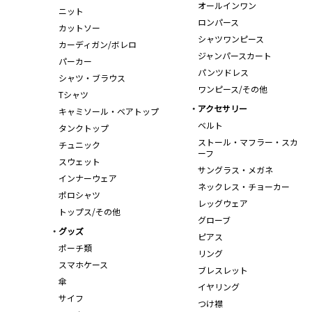
オールインワン
ニット
ロンパース
カットソー
シャツワンピース
カーディガン/ボレロ
ジャンパースカート
パーカー
パンツドレス
シャツ・ブラウス
ワンピース/その他
Tシャツ
アクセサリー
キャミソール・ベアトップ
ベルト
タンクトップ
ストール・マフラー・スカ
チュニック
ーフ
スウェット
サングラス・メガネ
インナーウェア
ネックレス・チョーカー
ポロシャツ
レッグウェア
トップス/その他
グローブ
グッズ
ピアス
ポーチ類
リング
スマホケース
ブレスレット
傘
イヤリング
サイフ
つけ襟