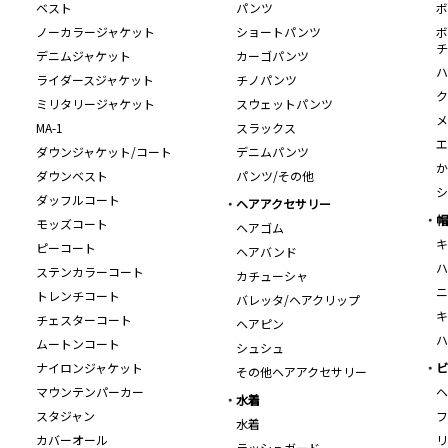
ベスト
パンツ
ボ
ノーカラージャケット
ショートパンツ
ボ
チ
デニムジャケット
カーゴパンツ
ハ
ライダースジャケット
チノパンツ
ク
ミリタリージャケット
スウェットパンツ
メ
MA-1
スラックス
エ
ダウンジャケット/コート
デニムパンツ
か
ダウンベスト
パンツ/その他
シ
ダッフルコート
ヘアアクセサリー
帽
モッズコート
ヘアゴム
キ
ピーコート
ヘアバンド
ハ
ステンカラーコート
カチューシャ
ニ
トレンチコート
バレッタ/ヘアクリップ
キ
チェスターコート
ヘアピン
ハ
ムートンコート
シュシュ
ナイロンジャケット
ビ
その他ヘアアクセサリー
マウンテンパーカー
ヘ
水着
スタジャン
フ
水着
カバーオール
リ
ラッシュガード