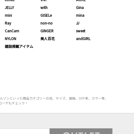
JELLY
with
Gina
mini
GISELe
mina
Ray
non-no
JJ
CanCam
GINGER
sweet
NYLON
美人百花
andGIRL
雑誌掲載アイテム
ルゾンといった商品カテゴリーの他、サイズ、価格、OFF率、カラー等、
コーデもチェック！