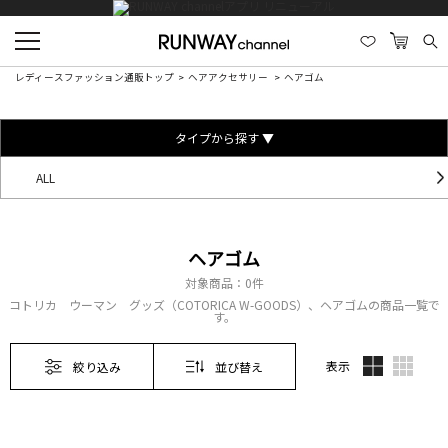
レディースファッション通販トップ
ヘアアクセサリー
ヘアゴム
タイプから探す ▼
ALL
ヘアゴム
対象商品：
0件
コトリカ ウーマン グッズ（COTORICA W-GOODS）、ヘアゴムの商品一覧で
す。
表示
絞り込み
並び替え