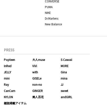
CONVERSE
PUMA
NIKE
Dr.Martens
New Balance
PRESS
Popteen
大人muse
S Cawaii
InRed
ViVi
MORE
JELLY
with
Gina
mini
GISELe
mina
Ray
non-no
JJ
CanCam
GINGER
sweet
NYLON
美人百花
andGIRL
雑誌掲載アイテム