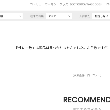
コトリカ ウーマン グッズ（COTORICA W-GOODS）
め順
在庫の有無
すべて
入荷状況
指定しない
条件に一致する商品は見つかりませんでした。お手数ですが
（検索条件：ローファー）
RECOMMEN
おすすめアイテム