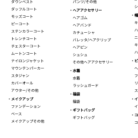
ダウンベスト
パンツ/その他
シ
ダッフルコート
ヘアアクセサリー
帽
モッズコート
ヘアゴム
キ
ピーコート
ヘアバンド
ハ
ステンカラーコート
カチューシャ
ニ
トレンチコート
バレッタ/ヘアクリップ
キ
チェスターコート
ヘアピン
ハ
ムートンコート
シュシュ
ナイロンジャケット
ビ
その他ヘアアクセサリー
マウンテンパーカー
ヘ
水着
スタジャン
フ
水着
カバーオール
リ
ラッシュガード
アウター/その他
ス
福袋
メイクアップ
イ
福袋
ファンデーション
イ
ギフトバッグ
ベース
コ
ギフトバッグ
メイクアップその他
コ