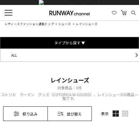
レディースファッション通販トップ
シューズ
レインシューズ
タイプから探す ▼
ALL
レインシューズ
対象商品：
0件
コトリカ ウーマン グッズ（COTORICA W-GOODS）、レインシューズの商品一
覧です。
表示
絞り込み
並び替え