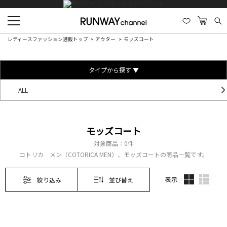
レディースファッション通販トップ
アウター
モッズコート
タイプから探す ▼
ALL
モッズコート
対象商品：
0件
コトリカ メン（COTORICA MEN）、モッズコートの商品一覧です。
表示
絞り込み
並び替え