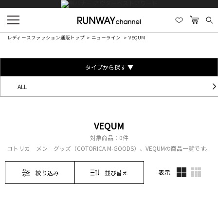
レディースファッション通販トップ
ニューライン
VEQUM
タイプから探す ▼
ALL
VEQUM
対象商品：
0件
コトリカ メン グッズ（COTORICA M-GOODS）、VEQUMの商品一覧です。
表示
絞り込み
並び替え