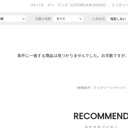
コトリカ メン グッズ（COTORICA M-GOODS）、ミリタ
め順
在庫の有無
すべて
入荷状況
指定しない
条件に一致する商品は見つかりませんでした。お手数ですが
（検索条件：ミリタリージャケット）
RECOMMEN
おすすめアイテム