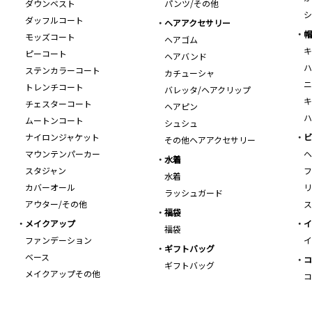
ダウンベスト
パンツ/その他
シ
ダッフルコート
ヘアアクセサリー
帽
モッズコート
ヘアゴム
キ
ピーコート
ヘアバンド
ハ
ステンカラーコート
カチューシャ
ニ
トレンチコート
バレッタ/ヘアクリップ
キ
チェスターコート
ヘアピン
ハ
ムートンコート
シュシュ
ナイロンジャケット
ビ
その他ヘアアクセサリー
マウンテンパーカー
ヘ
水着
スタジャン
フ
水着
カバーオール
リ
ラッシュガード
アウター/その他
ス
福袋
メイクアップ
イ
福袋
ファンデーション
イ
ギフトバッグ
ベース
コ
ギフトバッグ
メイクアップその他
コ