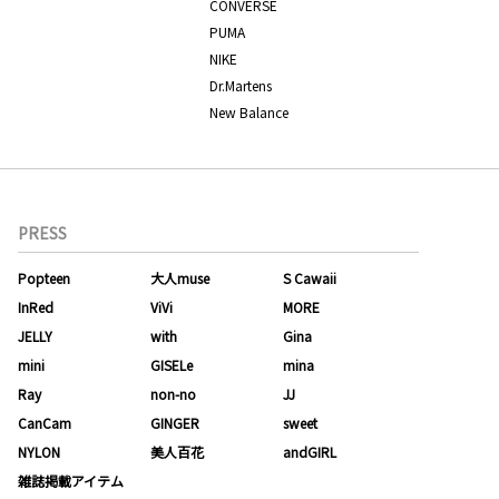
CONVERSE
PUMA
NIKE
Dr.Martens
New Balance
PRESS
Popteen
大人muse
S Cawaii
InRed
ViVi
MORE
JELLY
with
Gina
mini
GISELe
mina
Ray
non-no
JJ
CanCam
GINGER
sweet
NYLON
美人百花
andGIRL
雑誌掲載アイテム