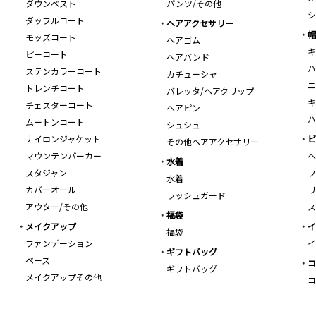
ダウンベスト
パンツ/その他
シ
ダッフルコート
ヘアアクセサリー
帽
モッズコート
ヘアゴム
キ
ピーコート
ヘアバンド
ハ
ステンカラーコート
カチューシャ
ニ
トレンチコート
バレッタ/ヘアクリップ
キ
チェスターコート
ヘアピン
ハ
ムートンコート
シュシュ
ナイロンジャケット
ビ
その他ヘアアクセサリー
マウンテンパーカー
ヘ
水着
スタジャン
フ
水着
カバーオール
リ
ラッシュガード
アウター/その他
ス
福袋
メイクアップ
イ
福袋
ファンデーション
イ
ギフトバッグ
ベース
コ
ギフトバッグ
メイクアップその他
コ