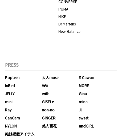
CONVERSE
PUMA
NIKE
Dr.Martens
New Balance
PRESS
Popteen
大人muse
S Cawaii
InRed
ViVi
MORE
JELLY
with
Gina
mini
GISELe
mina
Ray
non-no
JJ
CanCam
GINGER
sweet
NYLON
美人百花
andGIRL
雑誌掲載アイテム