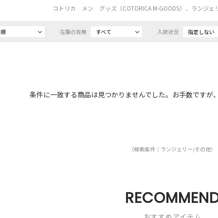
コトリカ メン グッズ（COTORICA M-GOODS）、ランジ
め順
在庫の有無
すべて
入荷状況
指定しない
条件に一致する商品は見つかりませんでした。お手数ですが
（検索条件：ランジェリー/その他）
RECOMMEN
おすすめアイテム