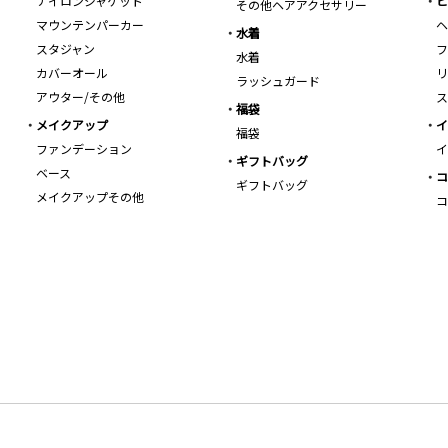
ナイロンジャケット
ビ
その他ヘアアクセサリー
マウンテンパーカー
ヘ
水着
スタジャン
フ
水着
カバーオール
リ
ラッシュガード
アウター/その他
ス
福袋
メイクアップ
イ
福袋
ファンデーション
イ
ギフトバッグ
ベース
コ
ギフトバッグ
メイクアップその他
コ