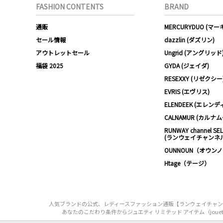
FASHION CONTENTS
BRAND
通販
MERCURYDUO (マ
セール情報
dazzlin (ダズリン)
アウトレットセール
Ungrid (アングリッド
福袋 2025
GYDA (ジェイダ)
RESEXXY (リゼクシー
EVRIS (エヴリス)
ELENDEEK (エレンデ
CALNAMUR (カルナ
RUNWAY channel SE
(ランウェイチャンネ
OUNNOUN（オウン
Htage（テージ）
人気ブランドの公式、レディースファッション通販【ランウェイチャンネル】
あなたのこだわり条件からジュエティ リミテッド アイテム（jouetie