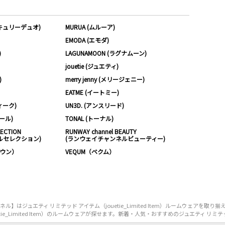
ーキュリーデュオ)
MURUA (ムルーア)
EMODA (エモダ)
)
LAGUNAMOON (ラグナムーン)
jouetie (ジュエティ)
)
merry jenny (メリージェニー)
EATME (イートミー)
ィーク)
UN3D. (アンスリード)
ムール)
TONAL (トーナル)
LECTION
RUNWAY channel BEAUTY
ルセレクション)
(ランウェイチャンネルビューティー)
ノウン）
VEQUM（ベクム）
はジュエティ リミテッド アイテム（jouetie_Limited Item）ルームウェアを取
_Limited Item）のルームウェアが探せます。新着・人気・おすすめのジュエティ リミテッド ア