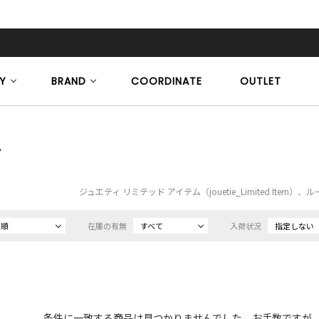
Y
BRAND
COORDINATE
OUTLET
ア
ジュエティ リミテッド アイテム（jouetie_Limited Ite
め順
在庫の有無
すべて
入荷状況
指定しない
条件に一致する商品は見つかりませんでした。お手数ですが