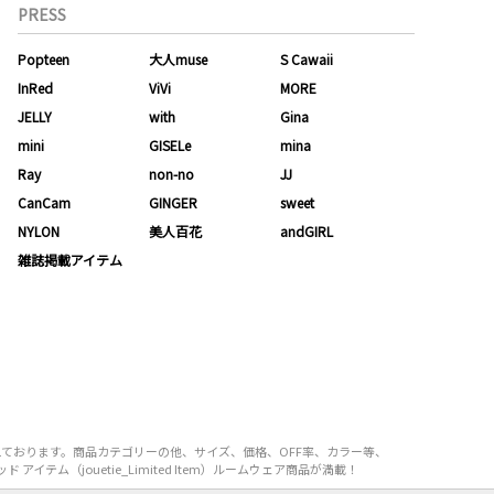
PRESS
Popteen
大人muse
S Cawaii
InRed
ViVi
MORE
JELLY
with
Gina
mini
GISELe
mina
Ray
non-no
JJ
CanCam
GINGER
sweet
NYLON
美人百花
andGIRL
雑誌掲載アイテム
り揃えております。商品カテゴリーの他、サイズ、価格、OFF率、カラー等、
イテム（jouetie_Limited Item）ルームウェア商品が満載！