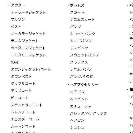
アウター
ボトムス
バ
テーラードジャケット
スカート
ト
ブルゾン
デニムスカート
バ
ベスト
パンツ
ボ
ノーカラージャケット
ショートパンツ
ボ
チ
デニムジャケット
カーゴパンツ
ハ
ライダースジャケット
チノパンツ
ク
ミリタリージャケット
スウェットパンツ
メ
MA-1
スラックス
エ
ダウンジャケット/コート
デニムパンツ
か
ダウンベスト
パンツ/その他
シ
ダッフルコート
ヘアアクセサリー
帽
モッズコート
ヘアゴム
キ
ピーコート
ヘアバンド
ハ
ステンカラーコート
カチューシャ
ニ
トレンチコート
バレッタ/ヘアクリップ
キ
チェスターコート
ヘアピン
ハ
ムートンコート
シュシュ