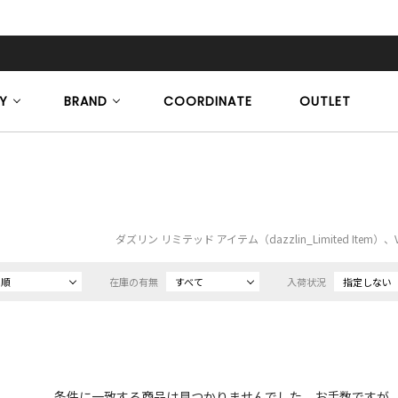
Y
BRAND
COORDINATE
OUTLET
ダズリン リミテッド アイテム（dazzlin_Limited Item
め順
在庫の有無
すべて
入荷状況
指定しない
条件に一致する商品は見つかりませんでした。お手数ですが