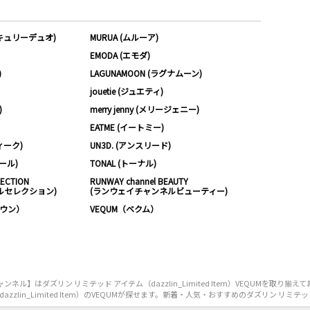
ーキュリーデュオ)
MURUA (ムルーア)
EMODA (エモダ)
)
LAGUNAMOON (ラグナムーン)
jouetie (ジュエティ)
)
merry jenny (メリージェニー)
EATME (イートミー)
ィーク)
UN3D. (アンスリード)
ムール)
TONAL (トーナル)
LECTION
RUNWAY channel BEAUTY
ルセレクション)
(ランウェイチャンネルビューティー)
ノウン）
VEQUM（ベクム）
】はダズリン リミテッド アイテム（dazzlin_Limited Item）VEQUMを取り
in_Limited Item）のVEQUMが探せます。新着・人気・おすすめのダズリン リミテッド アイテ