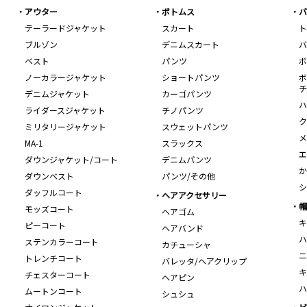
アウター
ボトムス
バ
テーラードジャケット
スカート
ト
ブルゾン
デニムスカート
バ
ベスト
パンツ
ボ
ノーカラージャケット
ショートパンツ
ボ
チ
デニムジャケット
カーゴパンツ
ハ
ライダースジャケット
チノパンツ
ク
ミリタリージャケット
スウェットパンツ
メ
MA-1
スラックス
エ
ダウンジャケット/コート
デニムパンツ
か
ダウンベスト
パンツ/その他
シ
ダッフルコート
ヘアアクセサリー
帽
モッズコート
ヘアゴム
キ
ピーコート
ヘアバンド
ハ
ステンカラーコート
カチューシャ
ニ
トレンチコート
バレッタ/ヘアクリップ
キ
チェスターコート
ヘアピン
ハ
ムートンコート
シュシュ