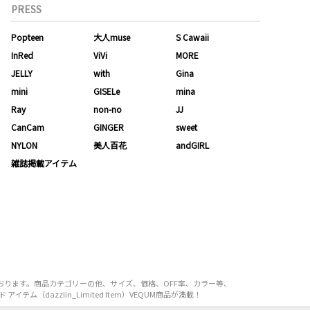
PRESS
Popteen
大人muse
S Cawaii
InRed
ViVi
MORE
JELLY
with
Gina
mini
GISELe
mina
Ray
non-no
JJ
CanCam
GINGER
sweet
NYLON
美人百花
andGIRL
雑誌掲載アイテム
揃えております。商品カテゴリーの他、サイズ、価格、OFF率、カラー等、
ム（dazzlin_Limited Item）VEQUM商品が満載！