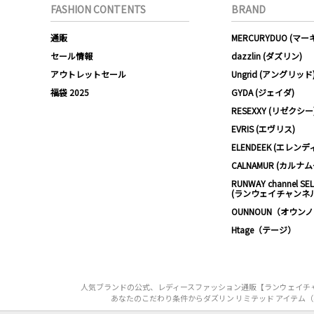
FASHION CONTENTS
BRAND
通販
MERCURYDUO (マ
セール情報
dazzlin (ダズリン)
アウトレットセール
Ungrid (アングリッド
福袋 2025
GYDA (ジェイダ)
RESEXXY (リゼクシー
EVRIS (エヴリス)
ELENDEEK (エレンデ
CALNAMUR (カルナ
RUNWAY channel SE
(ランウェイチャンネ
OUNNOUN（オウン
Htage（テージ）
人気ブランドの公式、レディースファッション通販【ランウェイチャンネル
あなたのこだわり条件からダズリン リミテッド アイテム（dazzl