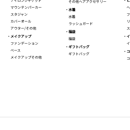
ナイロンジャケット
ビ
その他ヘアアクセサリー
マウンテンパーカー
ヘ
水着
スタジャン
フ
水着
カバーオール
リ
ラッシュガード
アウター/その他
ス
福袋
メイクアップ
イ
福袋
ファンデーション
イ
ギフトバッグ
ベース
コ
ギフトバッグ
メイクアップその他
コ