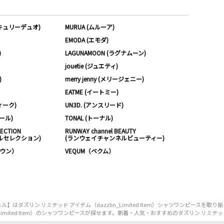
ーキュリーデュオ)
MURUA (ムルーア)
EMODA (エモダ)
)
LAGUNAMOON (ラグナムーン)
jouetie (ジュエティ)
)
merry jenny (メリージェニー)
EATME (イートミー)
ィーク)
UN3D. (アンスリード)
ムール)
TONAL (トーナル)
LECTION
RUNWAY channel BEAUTY
ルセレクション)
(ランウェイチャンネルビューティー)
ノウン）
VEQUM（ベクム）
ダズリン リミテッド アイテム（dazzlin_Limited Item）シャツワンピースを
imited Item）のシャツワンピースが探せます。新着・人気・おすすめのダズリン リミテッド アイ