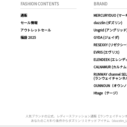
FASHION CONTENTS
BRAND
通販
MERCURYDUO (マ
セール情報
dazzlin (ダズリン)
アウトレットセール
Ungrid (アングリッド
福袋 2025
GYDA (ジェイダ)
RESEXXY (リゼクシー
EVRIS (エヴリス)
ELENDEEK (エレンデ
CALNAMUR (カルナ
RUNWAY channel SE
(ランウェイチャンネ
OUNNOUN（オウン
Htage（テージ）
人気ブランドの公式、レディースファッション通販【ランウェイチャンネル】は
あなたのこだわり条件からダズリン リミテッド アイテム（dazzlin_L