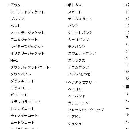
アウター
ボトムス
バ
テーラードジャケット
スカート
ト
ブルゾン
デニムスカート
バ
ベスト
パンツ
ボ
ノーカラージャケット
ショートパンツ
ボ
チ
デニムジャケット
カーゴパンツ
ハ
ライダースジャケット
チノパンツ
ク
ミリタリージャケット
スウェットパンツ
メ
MA-1
スラックス
エ
ダウンジャケット/コート
デニムパンツ
か
ダウンベスト
パンツ/その他
シ
ダッフルコート
ヘアアクセサリー
帽
モッズコート
ヘアゴム
キ
ピーコート
ヘアバンド
ハ
ステンカラーコート
カチューシャ
ニ
トレンチコート
バレッタ/ヘアクリップ
キ
チェスターコート
ヘアピン
ハ
ムートンコート
シュシュ