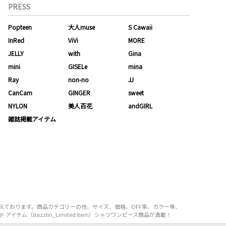
PRESS
Popteen
大人muse
S Cawaii
InRed
ViVi
MORE
JELLY
with
Gina
mini
GISELe
mina
Ray
non-no
JJ
CanCam
GINGER
sweet
NYLON
美人百花
andGIRL
雑誌掲載アイテム
取り揃えております。商品カテゴリーの他、サイズ、価格、OFF率、カラー等、
テム（dazzlin_Limited Item）シャツワンピース商品が満載！