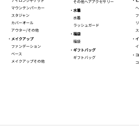
ナイロンジャケット
ビ
その他ヘアアクセサリー
マウンテンパーカー
ヘ
水着
スタジャン
フ
水着
カバーオール
リ
ラッシュガード
アウター/その他
ス
福袋
メイクアップ
イ
福袋
ファンデーション
イ
ギフトバッグ
ベース
コ
ギフトバッグ
メイクアップその他
コ