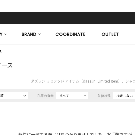
Y
BRAND
COORDINATE
OUTLET
ス
ピース
ダズリン リミテッド アイテム（dazzlin_Limited Item）
め順
在庫の有無
すべて
入荷状況
指定しない
条件に一致する商品は見つかりませんでした。お手数ですが