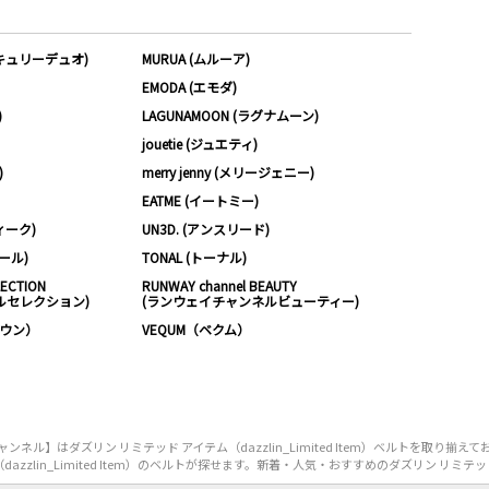
ーキュリーデュオ)
MURUA (ムルーア)
EMODA (エモダ)
)
LAGUNAMOON (ラグナムーン)
jouetie (ジュエティ)
)
merry jenny (メリージェニー)
EATME (イートミー)
ィーク)
UN3D. (アンスリード)
ムール)
TONAL (トーナル)
LECTION
RUNWAY channel BEAUTY
ルセレクション)
(ランウェイチャンネルビューティー)
ノウン）
VEQUM（ベクム）
ル】はダズリン リミテッド アイテム（dazzlin_Limited Item）ベルトを取り揃
lin_Limited Item）のベルトが探せます。新着・人気・おすすめのダズリン リミテッド アイ