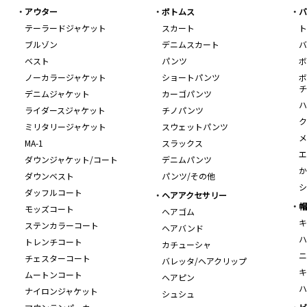
アウター
ボトムス
バ
テーラードジャケット
スカート
ト
ブルゾン
デニムスカート
バ
ベスト
パンツ
ボ
ノーカラージャケット
ショートパンツ
ボ
チ
デニムジャケット
カーゴパンツ
ハ
ライダースジャケット
チノパンツ
ク
ミリタリージャケット
スウェットパンツ
メ
MA-1
スラックス
エ
ダウンジャケット/コート
デニムパンツ
か
ダウンベスト
パンツ/その他
シ
ダッフルコート
ヘアアクセサリー
帽
モッズコート
ヘアゴム
キ
ステンカラーコート
ヘアバンド
ハ
トレンチコート
カチューシャ
ニ
チェスターコート
バレッタ/ヘアクリップ
キ
ムートンコート
ヘアピン
ハ
ナイロンジャケット
シュシュ