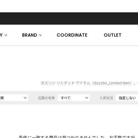
Y
BRAND
COORDINATE
OUTLET
ダズリン リミテッド アイテム（dazzlin_Limited It
め順
在庫の有無
すべて
入荷状況
指定しない
条件に一致する商品は見つかりませんでした。お手数ですが