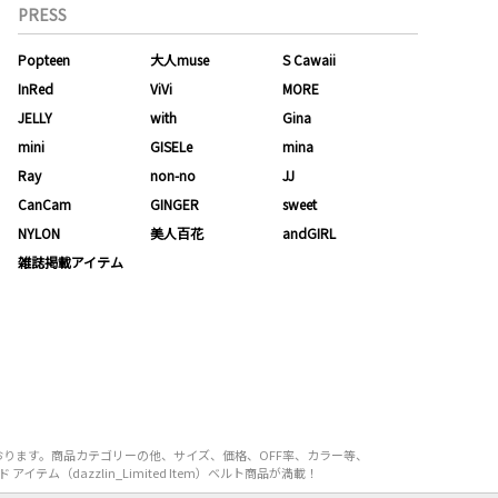
PRESS
Popteen
大人muse
S Cawaii
InRed
ViVi
MORE
JELLY
with
Gina
mini
GISELe
mina
Ray
non-no
JJ
CanCam
GINGER
sweet
NYLON
美人百花
andGIRL
雑誌掲載アイテム
えております。商品カテゴリーの他、サイズ、価格、OFF率、カラー等、
テム（dazzlin_Limited Item）ベルト商品が満載！