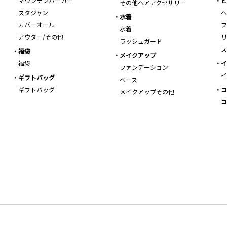
マウンテンパーカー
ビ
その他ヘアアクセサリー
スタジャン
ヘ
水着
カバーオール
フ
水着
アウター/その他
リ
ラッシュガード
ス
福袋
メイクアップ
福袋
イ
ファンデーション
イ
ギフトバッグ
ベース
ギフトバッグ
コ
メイクアップその他
コ