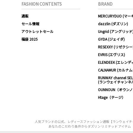
FASHION CONTENTS
BRAND
通販
MERCURYDUO (マ
セール情報
dazzlin (ダズリン)
アウトレットセール
Ungrid (アングリッド
福袋 2025
GYDA (ジェイダ)
RESEXXY (リゼクシー
EVRIS (エヴリス)
ELENDEEK (エレンデ
CALNAMUR (カルナ
RUNWAY channel SE
(ランウェイチャンネ
OUNNOUN（オウン
Htage（テージ）
人気ブランドの公式、レディースファッション通販【ランウェイチャンネ
あなたのこだわり条件からダズリン リミテッド アイテム（dazz