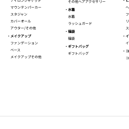
ナイロンジャケット
ビ
その他ヘアアクセサリー
マウンテンパーカー
ヘ
水着
スタジャン
フ
水着
カバーオール
リ
ラッシュガード
アウター/その他
ス
福袋
メイクアップ
イ
福袋
ファンデーション
イ
ギフトバッグ
ベース
コ
ギフトバッグ
メイクアップその他
コ