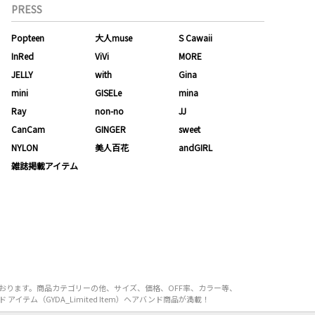
PRESS
Popteen
大人muse
S Cawaii
InRed
ViVi
MORE
JELLY
with
Gina
mini
GISELe
mina
Ray
non-no
JJ
CanCam
GINGER
sweet
NYLON
美人百花
andGIRL
雑誌掲載アイテム
えております。商品カテゴリーの他、サイズ、価格、OFF率、カラー等、
イテム（GYDA_Limited Item）ヘアバンド商品が満載！