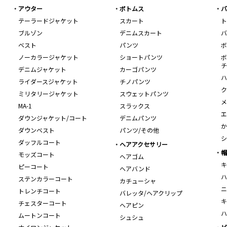
アウター
ボトムス
バ
テーラードジャケット
スカート
ト
ブルゾン
デニムスカート
バ
ベスト
パンツ
ボ
ノーカラージャケット
ショートパンツ
ボ
チ
デニムジャケット
カーゴパンツ
ハ
ライダースジャケット
チノパンツ
ク
ミリタリージャケット
スウェットパンツ
メ
MA-1
スラックス
エ
ダウンジャケット/コート
デニムパンツ
か
ダウンベスト
パンツ/その他
シ
ダッフルコート
ヘアアクセサリー
帽
モッズコート
ヘアゴム
キ
ピーコート
ヘアバンド
ハ
ステンカラーコート
カチューシャ
ニ
トレンチコート
バレッタ/ヘアクリップ
キ
チェスターコート
ヘアピン
ハ
ムートンコート
シュシュ