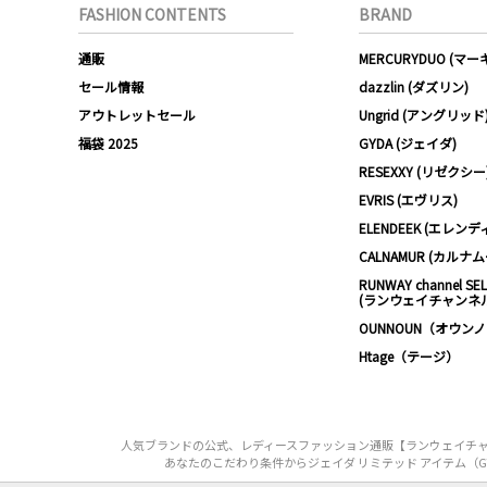
FASHION CONTENTS
BRAND
通販
MERCURYDUO (マ
セール情報
dazzlin (ダズリン)
アウトレットセール
Ungrid (アングリッド
福袋 2025
GYDA (ジェイダ)
RESEXXY (リゼクシー
EVRIS (エヴリス)
ELENDEEK (エレンデ
CALNAMUR (カルナ
RUNWAY channel SE
(ランウェイチャンネ
OUNNOUN（オウン
Htage（テージ）
人気ブランドの公式、レディースファッション通販【ランウェイチャンネ
あなたのこだわり条件からジェイダ リミテッド アイテム（GYDA