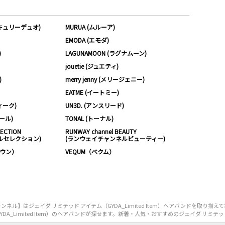
ーキュリーデュオ)
MURUA (ムルーア)
EMODA (エモダ)
)
LAGUNAMOON (ラグナムーン)
jouetie (ジュエティ)
)
merry jenny (メリージェニー)
EATME (イートミー)
ィーク)
UN3D. (アンスリード)
ムール)
TONAL (トーナル)
LECTION
RUNWAY channel BEAUTY
ルセレクション)
(ランウェイチャンネルビューティー)
ノウン）
VEQUM（ベクム）
ル】はジェイダ リミテッド アイテム（GYDA_Limited Item）ヘアバンドを取り揃
_Limited Item）のヘアバンドが探せます。新着・人気・おすすめのジェイダ リミテッド ア