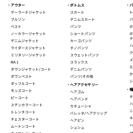
アウター
ボトムス
バ
テーラードジャケット
スカート
ト
ブルゾン
デニムスカート
バ
ベスト
パンツ
ボ
ノーカラージャケット
ショートパンツ
ボ
チ
デニムジャケット
カーゴパンツ
ハ
ライダースジャケット
チノパンツ
ク
ミリタリージャケット
スウェットパンツ
メ
MA-1
スラックス
エ
ダウンジャケット/コート
デニムパンツ
か
ダウンベスト
パンツ/その他
シ
ダッフルコート
ヘアアクセサリー
帽
モッズコート
ヘアゴム
キ
ピーコート
ヘアバンド
ハ
ステンカラーコート
カチューシャ
ニ
トレンチコート
バレッタ/ヘアクリップ
キ
チェスターコート
ヘアピン
ハ
ムートンコート
シュシュ