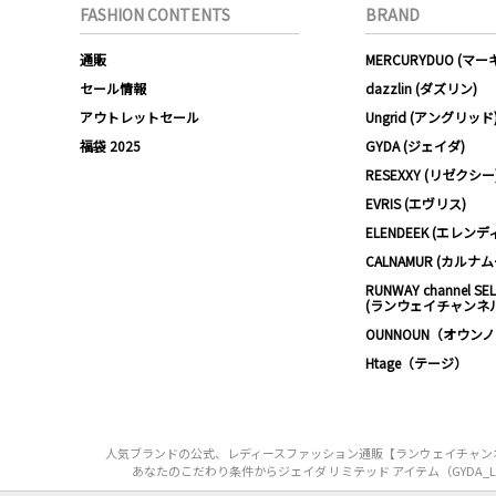
FASHION CONTENTS
BRAND
通販
MERCURYDUO (マ
セール情報
dazzlin (ダズリン)
アウトレットセール
Ungrid (アングリッド
福袋 2025
GYDA (ジェイダ)
RESEXXY (リゼクシー
EVRIS (エヴリス)
ELENDEEK (エレンデ
CALNAMUR (カルナ
RUNWAY channel SE
(ランウェイチャンネ
OUNNOUN（オウン
Htage（テージ）
人気ブランドの公式、レディースファッション通販【ランウェイチャンネル】
あなたのこだわり条件からジェイダ リミテッド アイテム（GYDA_Li