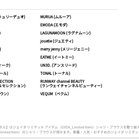
ーキュリーデュオ)
MURUA (ムルーア)
EMODA (エモダ)
)
LAGUNAMOON (ラグナムーン)
jouetie (ジュエティ)
)
merry jenny (メリージェニー)
EATME (イートミー)
ィーク)
UN3D. (アンスリード)
ムール)
TONAL (トーナル)
LECTION
RUNWAY channel BEAUTY
ルセレクション)
(ランウェイチャンネルビューティー)
ノウン）
VEQUM（ベクム）
はジェイダ リミテッド アイテム（GYDA_Limited Item）シャツ・ブラウスを取
mited Item）のシャツ・ブラウスが探せます。新着・人気・おすすめのジェイダ リミテッド ア