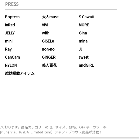
PRESS
Popteen
大人muse
S Cawaii
InRed
ViVi
MORE
JELLY
with
Gina
mini
GISELe
mina
Ray
non-no
JJ
CanCam
GINGER
sweet
NYLON
美人百花
andGIRL
雑誌掲載アイテム
り揃えております。商品カテゴリーの他、サイズ、価格、OFF率、カラー等、
イテム（GYDA_Limited Item）シャツ・ブラウス商品が満載！