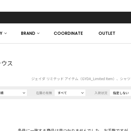
Y
BRAND
COORDINATE
OUTLET
ラウス
ジェイダ リミテッド アイテム（GYDA_Limited Item）、
め順
在庫の有無
すべて
入荷状況
指定しない
条件に一致する商品は見つかりませんでした。お手数ですが