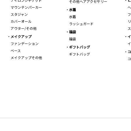
ナイロンジャケット
ビ
その他ヘアアクセサリー
マウンテンパーカー
ヘ
水着
スタジャン
フ
水着
カバーオール
リ
ラッシュガード
アウター/その他
ス
福袋
メイクアップ
イ
福袋
ファンデーション
イ
ギフトバッグ
ベース
コ
ギフトバッグ
メイクアップその他
コ