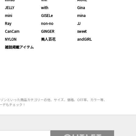
JELLY
with
Gina
mini
GISELe
mina
Ray
non-no
JJ
CanCam
GINGER
sweet
NYLON
美人百花
andGIRL
雑誌掲載アイテム
ゾンといった商品カテゴリーの他、サイズ、価格、OFF率、カラー等、
ーデもチェック！