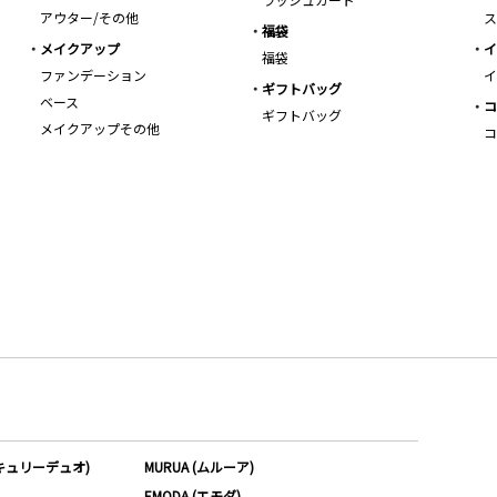
アウター/その他
ス
福袋
メイクアップ
イ
福袋
ファンデーション
イ
ギフトバッグ
ベース
コ
ギフトバッグ
メイクアップその他
コ
ーキュリーデュオ)
MURUA (ムルーア)
EMODA (エモダ)