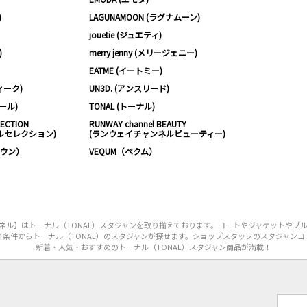
)
LAGUNAMOON (ラグナムーン)
jouetie (ジュエティ)
)
merry jenny (メリージェニー)
EATME (イートミー)
ィーク)
UN3D. (アンスリード)
ムール)
TONAL (トーナル)
LECTION
RUNWAY channel BEAUTY
ルセレクション)
(ランウェイチャンネルビューティー)
ノウン）
VEQUM（ベクム）
ル】はトーナル（TONAL）スタジャンを取り揃えております。コートやジャケットやブル
り条件からトーナル（TONAL）のスタジャンが探せます。ショップスタッフのスタジャンコ
新着・人気・おすすめのトーナル（TONAL）スタジャン商品が満載！