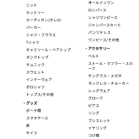
オールインワン
ニット
ロンパース
カットソー
シャツワンピース
カーディガン/ボレロ
ジャンパースカート
パーカー
パンツドレス
シャツ・ブラウス
ワンピース/その他
Tシャツ
アクセサリー
キャミソール・ベアトップ
ベルト
タンクトップ
ストール・マフラー・スカ
チュニック
ーフ
スウェット
サングラス・メガネ
インナーウェア
ネックレス・チョーカー
ポロシャツ
レッグウェア
トップス/その他
グローブ
グッズ
ピアス
ポーチ類
リング
スマホケース
ブレスレット
傘
イヤリング
サイフ
つけ襟