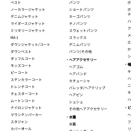
ベスト
パンツ
ボ
ノーカラージャケット
ショートパンツ
ボ
チ
デニムジャケット
カーゴパンツ
ハ
ライダースジャケット
チノパンツ
ク
ミリタリージャケット
スウェットパンツ
メ
MA-1
スラックス
エ
ダウンジャケット/コート
デニムパンツ
か
ダウンベスト
パンツ/その他
シ
ダッフルコート
ヘアアクセサリー
帽
モッズコート
ヘアゴム
キ
ピーコート
ヘアバンド
ハ
ステンカラーコート
カチューシャ
ニ
トレンチコート
バレッタ/ヘアクリップ
キ
チェスターコート
ヘアピン
ハ
ムートンコート
シュシュ
ナイロンジャケット
ビ
その他ヘアアクセサリー
マウンテンパーカー
ヘ
水着
スタジャン
フ
水着
カバーオール
リ
ラッシュガード