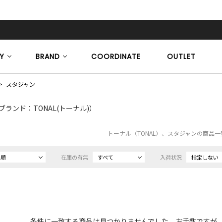
Y
BRAND
COORDINATE
OUTLET
スタジャン
ブランド：TONAL(トーナル)）
トーナル（TONAL）、スタジャンの商品一
め順
在庫の有無
すべて
入荷状況
指定しない
条件に一致する商品は見つかりませんでした。お手数ですが