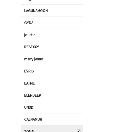
LAGUNAMOON
GYDA
jouetie
RESEXXY
merry jenny
EVRIS
EATME
ELENDEEK
UN3D.
CALNAMUR
TONAL