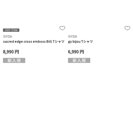
GYDA
GYDA
sacred edge cross emboss BIG Tシャツ
gy bijou Tシャツ
8,990 円
6,990 円