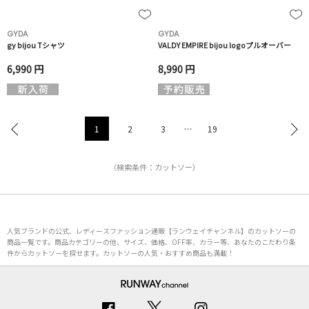
GYDA
GYDA
gy bijou Tシャツ
VALDY EMPIRE bijou logoプルオーバー
6,990 円
8,990 円
1
2
3
…
19
（検索条件：カットソー）
人気ブランドの公式、レディースファッション通販【ランウェイチャンネル】のカットソーの
商品一覧です。商品カテゴリーの他、サイズ、価格、OFF率、カラー等、あなたのこだわり条
件からカットソーを探せます。カットソーの人気・おすすめ商品も満載！