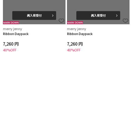
再入荷受付
再入荷受付
merry jenny
merry jenny
Ribbon Daypack
Ribbon Daypack
7,260 円
7,260 円
40%OFF
40%OFF