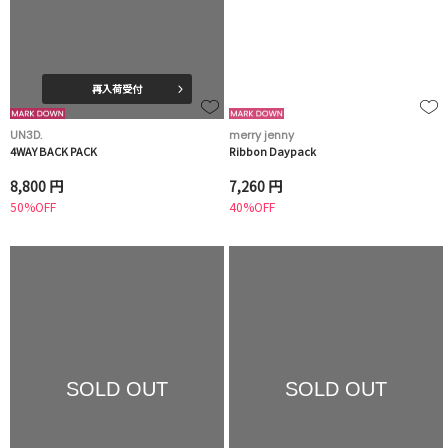
再入荷受付
UN3D.
merry jenny
4WAY BACK PACK
Ribbon Daypack
8,800 円
7,260 円
50%OFF
40%OFF
SOLD OUT
SOLD OUT