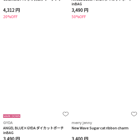
inBAG
4,312 円
3,490 円
20%OFF
50%OFF
GYDA
merry jenny
ANGEL BLUE×GYDA ダイカットポーチ
New Wave Sugar cat ribbon charm
inBAG
3,490 円
3,400 円