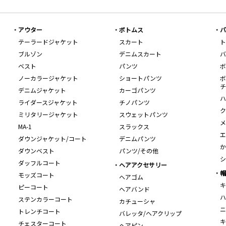
アウター
ボトムス
バ
テーラードジャケット
スカート
ト
ブルゾン
デニムスカート
バ
ベスト
パンツ
ボ
ノーカラージャケット
ショートパンツ
ボ
チ
デニムジャケット
カーゴパンツ
ハ
ライダースジャケット
チノパンツ
ク
ミリタリージャケット
スウェットパンツ
メ
MA-1
スラックス
エ
ダウンジャケット/コート
デニムパンツ
か
ダウンベスト
パンツ/その他
シ
ダッフルコート
ヘアアクセサリー
帽
モッズコート
ヘアゴム
キ
ピーコート
ヘアバンド
ハ
ステンカラーコート
カチューシャ
ニ
トレンチコート
バレッタ/ヘアクリップ
キ
チェスターコート
ヘアピン