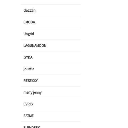
dazzlin
EMODA
Ungrid
LAGUNAMOON
GYDA
jouetie
RESEXXY
merry jenny
EVRIS
EATME
ELENDEEK