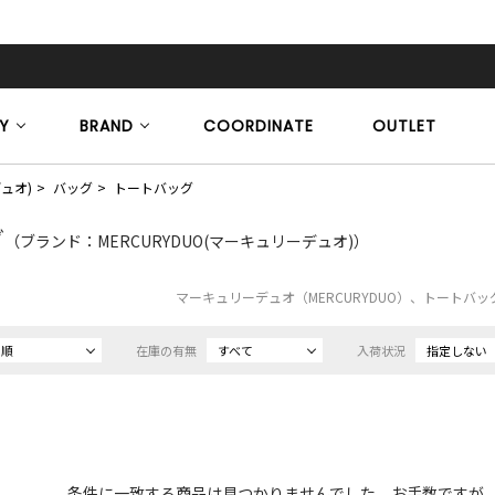
Y
BRAND
COORDINATE
OUTLET
デュオ)
バッグ
トートバッグ
グ
（ブランド：MERCURYDUO(マーキュリーデュオ)）
マーキュリーデュオ（MERCURYDUO）、トートバ
め順
在庫の有無
すべて
入荷状況
指定しない
条件に一致する商品は見つかりませんでした。お手数ですが