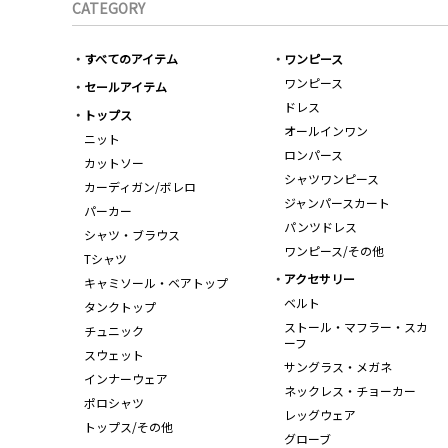
CATEGORY
すべてのアイテム
ワンピース
ワンピース
セールアイテム
ドレス
トップス
オールインワン
ニット
ロンパース
カットソー
シャツワンピース
カーディガン/ボレロ
ジャンパースカート
パーカー
パンツドレス
シャツ・ブラウス
ワンピース/その他
Tシャツ
アクセサリー
キャミソール・ベアトップ
ベルト
タンクトップ
ストール・マフラー・スカ
チュニック
ーフ
スウェット
サングラス・メガネ
インナーウェア
ネックレス・チョーカー
ポロシャツ
レッグウェア
トップス/その他
グローブ