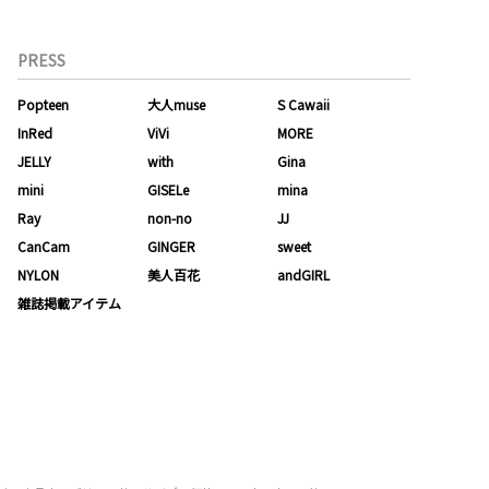
PRESS
Popteen
大人muse
S Cawaii
InRed
ViVi
MORE
JELLY
with
Gina
mini
GISELe
mina
Ray
non-no
JJ
CanCam
GINGER
sweet
NYLON
美人百花
andGIRL
雑誌掲載アイテム