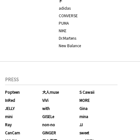
ド
adidas
CONVERSE
PUMA
NIKE
Dr.Martens
New Balance
PRESS
Popteen
大人muse
S Cawaii
InRed
ViVi
MORE
JELLY
with
Gina
mini
GISELe
mina
Ray
non-no
JJ
CanCam
GINGER
sweet