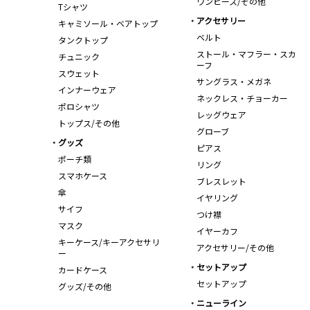
ワンピース/その他
Tシャツ
アクセサリー
キャミソール・ベアトップ
ベルト
タンクトップ
ストール・マフラー・スカ
チュニック
ーフ
スウェット
サングラス・メガネ
インナーウェア
ネックレス・チョーカー
ポロシャツ
レッグウェア
トップス/その他
グローブ
グッズ
ピアス
ポーチ類
リング
スマホケース
ブレスレット
傘
イヤリング
サイフ
つけ襟
マスク
イヤーカフ
キーケース/キーアクセサリ
アクセサリー/その他
ー
セットアップ
カードケース
セットアップ
グッズ/その他
ニューライン