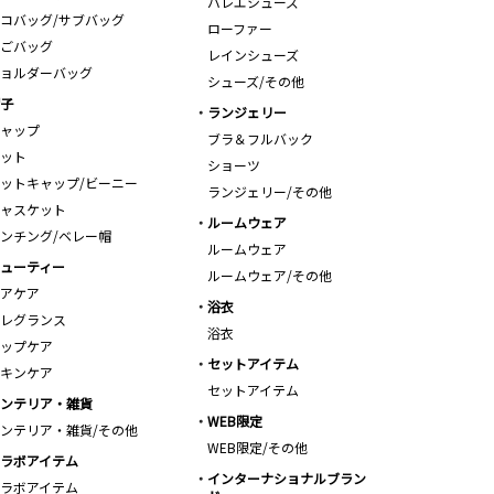
バレエシューズ
コバッグ/サブバッグ
ローファー
ごバッグ
レインシューズ
ョルダーバッグ
シューズ/その他
子
ランジェリー
ャップ
ブラ＆フルバック
ット
ショーツ
ットキャップ/ビーニー
ランジェリー/その他
ャスケット
ルームウェア
ンチング/ベレー帽
ルームウェア
ューティー
ルームウェア/その他
アケア
浴衣
レグランス
浴衣
ップケア
セットアイテム
キンケア
セットアイテム
ンテリア・雑貨
WEB限定
ンテリア・雑貨/その他
WEB限定/その他
ラボアイテム
インターナショナルブラン
ラボアイテム