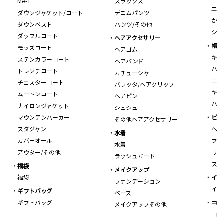
MA-1
スラックス
エ
ダウンジャケット/コート
デニムパンツ
か
ダウンベスト
パンツ/その他
シ
ダッフルコート
ヘアアクセサリー
帽
モッズコート
ヘアゴム
キ
ステンカラーコート
ヘアバンド
ハ
トレンチコート
カチューシャ
ニ
チェスターコート
バレッタ/ヘアクリップ
キ
ムートンコート
ヘアピン
ハ
ナイロンジャケット
シュシュ
マウンテンパーカー
ビ
その他ヘアアクセサリー
スタジャン
ヘ
水着
カバーオール
フ
水着
アウター/その他
リ
ラッシュガード
ス
福袋
メイクアップ
福袋
イ
ファンデーション
イ
ギフトバッグ
ベース
ギフトバッグ
コ
メイクアップその他
コ