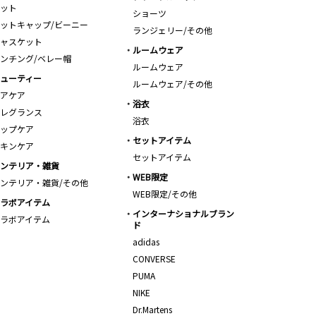
ット
ショーツ
ットキャップ/ビーニー
ランジェリー/その他
ャスケット
ルームウェア
ンチング/ベレー帽
ルームウェア
ューティー
ルームウェア/その他
アケア
浴衣
レグランス
浴衣
ップケア
セットアイテム
キンケア
セットアイテム
ンテリア・雑貨
WEB限定
ンテリア・雑貨/その他
WEB限定/その他
ラボアイテム
インターナショナルブラン
ラボアイテム
ド
adidas
CONVERSE
PUMA
NIKE
Dr.Martens