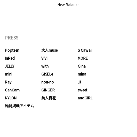
New Balance
PRESS
Popteen
大人muse
S Cawaii
InRed
ViVi
MORE
JELLY
with
Gina
mini
GISELe
mina
Ray
non-no
JJ
CanCam
GINGER
sweet
NYLON
美人百花
andGIRL
雑誌掲載アイテム