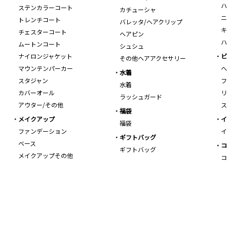
ハ
ステンカラーコート
カチューシャ
ニ
トレンチコート
バレッタ/ヘアクリップ
キ
チェスターコート
ヘアピン
ハ
ムートンコート
シュシュ
ナイロンジャケット
ビ
その他ヘアアクセサリー
マウンテンパーカー
ヘ
水着
スタジャン
フ
水着
カバーオール
リ
ラッシュガード
アウター/その他
ス
福袋
メイクアップ
イ
福袋
ファンデーション
イ
ギフトバッグ
ベース
コ
ギフトバッグ
メイクアップその他
コ