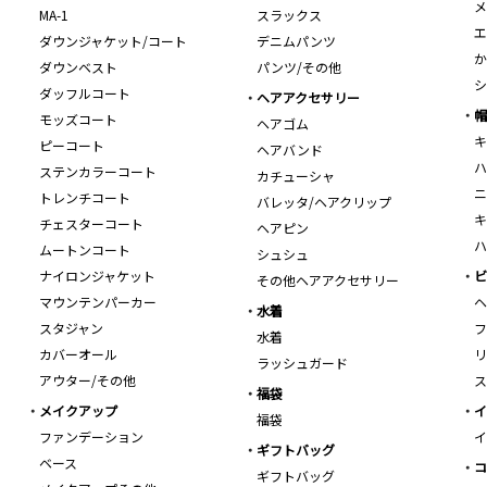
メ
MA-1
スラックス
エ
ダウンジャケット/コート
デニムパンツ
か
ダウンベスト
パンツ/その他
シ
ダッフルコート
ヘアアクセサリー
帽
モッズコート
ヘアゴム
キ
ピーコート
ヘアバンド
ハ
ステンカラーコート
カチューシャ
ニ
トレンチコート
バレッタ/ヘアクリップ
キ
チェスターコート
ヘアピン
ハ
ムートンコート
シュシュ
ナイロンジャケット
ビ
その他ヘアアクセサリー
マウンテンパーカー
ヘ
水着
スタジャン
フ
水着
カバーオール
リ
ラッシュガード
アウター/その他
ス
福袋
メイクアップ
イ
福袋
ファンデーション
イ
ギフトバッグ
ベース
コ
ギフトバッグ