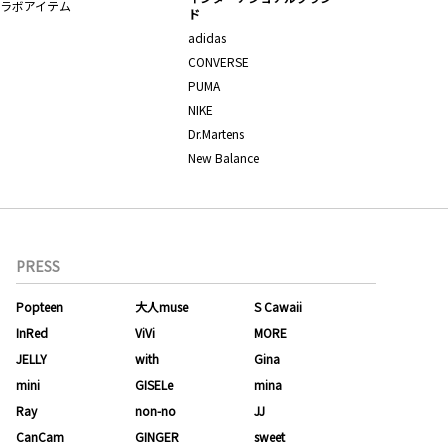
ラボアイテム
ド
adidas
CONVERSE
PUMA
NIKE
Dr.Martens
New Balance
PRESS
Popteen
大人muse
S Cawaii
InRed
ViVi
MORE
JELLY
with
Gina
mini
GISELe
mina
Ray
non-no
JJ
CanCam
GINGER
sweet