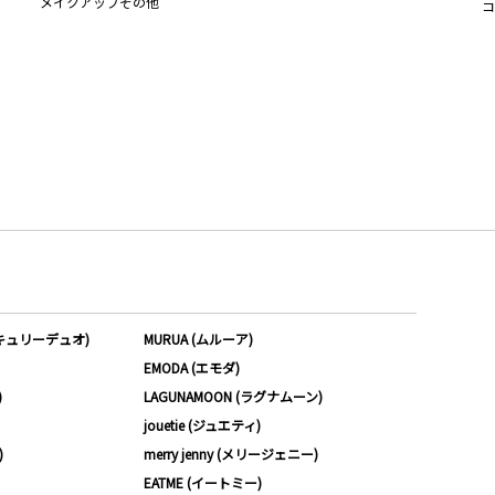
メイクアップその他
コ
ーキュリーデュオ)
MURUA (ムルーア)
EMODA (エモダ)
)
LAGUNAMOON (ラグナムーン)
jouetie (ジュエティ)
)
merry jenny (メリージェニー)
EATME (イートミー)