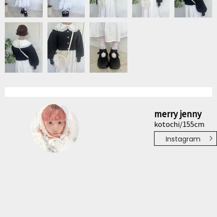
merry jenny
kotochi/155cm
Instagram