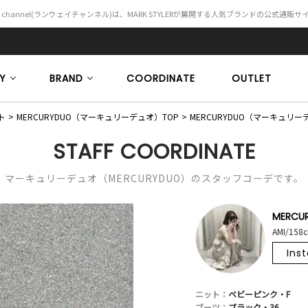
Y channel(ランウェイチャンネル)は、MARK STYLERが展開する人気ブランドの公式通販
Y
BRAND
COORDINATE
OUTLET
ト
MERCURYDUO（マーキュリーデュオ）TOP
MERCURYDUO（マーキュ
STAFF COORDINATE
マーキュリーデュオ（MERCURYDUO）のスタッフコーデです。
MERCU
AMI/158
Ins
ニット：
ベビーピンク・F
ブーツ：
ブラック・36