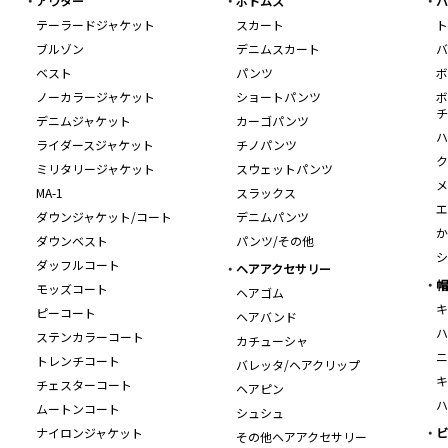
アウター
ボトムス
バ
テーラードジャケット
スカート
ト
ブルゾン
デニムスカート
バ
ベスト
パンツ
ボ
ノーカラージャケット
ショートパンツ
ボ
チ
デニムジャケット
カーゴパンツ
ハ
ライダースジャケット
チノパンツ
ク
ミリタリージャケット
スウェットパンツ
メ
MA-1
スラックス
エ
ダウンジャケット/コート
デニムパンツ
か
ダウンベスト
パンツ/その他
シ
ダッフルコート
ヘアアクセサリー
帽
モッズコート
ヘアゴム
キ
ピーコート
ヘアバンド
ハ
ステンカラーコート
カチューシャ
ニ
トレンチコート
バレッタ/ヘアクリップ
キ
チェスターコート
ヘアピン
ハ
ムートンコート
シュシュ
ナイロンジャケット
ビ
その他ヘアアクセサリー