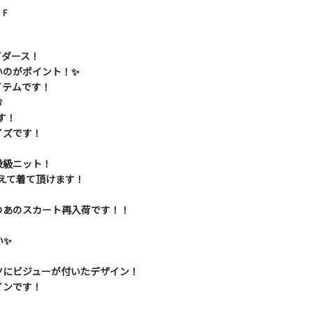
F
イダース！
いのがポイント！✨
イテムです！

す！
イズです！
役級ニット！
変えて着て頂けます！
のあのスカート再入荷です！！
！
い✨
ツにビジューが付いたデザイン！
インです！