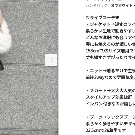
ハンドバッグ：
オフホワイト・
🤍ライブコーデ💗
・ジャケット→短丈のラ
柔らかい生地で動きやす
どんなお洋服にも合うア
春にも使えるのが嬉しい
158cmでXSサイズ着用で
丈も短すぎずぴったりサ
・ニット→着るだけで主
前後2wayなので雰囲気
・スカート→大大大人気
スタイルアップ効果抜群
インパン付きなのが嬉し
・ブーツ→ソックスブー
柔らかく歩きやすいデザ
23.5cmで36着用です！