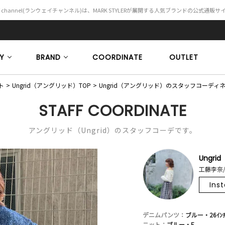
Y channel(ランウェイチャンネル)は、MARK STYLERが展開する人気ブランドの公式通販
Y
BRAND
COORDINATE
OUTLET
ト
Ungrid（アングリッド）TOP
Ungrid（アングリッド）のスタッフコーディ
STAFF COORDINATE
アングリッド（Ungrid）のスタッフコーデです。
Ungrid
工藤李奈/
Ins
デニムパンツ：
ブルー・26ｲﾝ
ニット：
ブルー・F