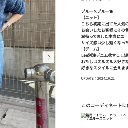
ブルー×ブルー🫐
【ニット】
こちら初期に出てた人気の
お会いしたお客様にその色
💓待ってました本当に🤝
サイズ感は少し短くなった
【デニム】
Lee別注デニム🥸すこし
わたしはズルズル大好きな
好きなスタイルに会えます
UPDATE：2024.10.21
このコーディネートに