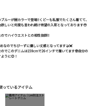
ブルーが🆕カラーで登場‼️くどーも私服でたくさん着てて、
欲しいと何度も言われ続け待望の入荷となっております🥹
のでハイウエストとの相性抜群‼️
短めなのでちびーずに優しい丈感となってます🤝💓
のでこのデニムは159cmで26インチで履いてます🥸自分の
ように😊！
使っているアイテム