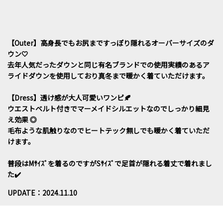
【Outer】高身長でもお尻まですっぽり隠れるオーバーサイズのダ
ウン🤍
去年人気だったダウンと同じ有名ブランドでの使用実績のあるア
ライドダウンを使用しており真冬まで暖かく着ていただけます。
【Dress】透け感が大人可愛いワンピ🍂
ウエストベルト付きでマーメイドシルエットなのでしっかり細見
え効果 ◎
毛布ような肌触りなのでヒートテック無しでも暖かく着ていただ
けます。
普段はMｻｲｽﾞを着るのですがSｻｲｽﾞで足首が隠れる着丈で着れまし
た✔️
UPDATE：2024.11.10