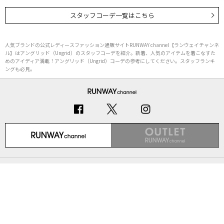
スタッフコーデ一覧はこちら
人気ブランドの公式レディースファッション通販サイトRUNWAY channel【ランウェイチャンネ
ル】はアングリッド（Ungrid）のスタッフコーデを紹介。新着、人気のアイテムを着こなすた
めのアイディア満載！アングリッド（Ungrid）コーデの参考にしてください。スタッフランキ
ングも必見。
初めての方へ
ご利用ガイド（Q&A）
プライバシーポリシー
特定商取引法に基づく表記
会社概要