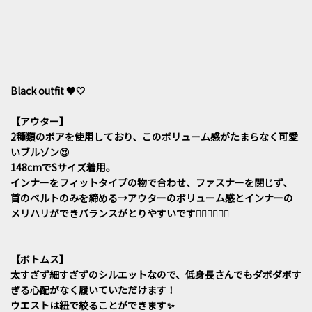
Black outfit 🖤🤍
【アウター】
2種類のボアを使用しており、このボリューム感がたまらなく可愛
いブルゾン😍
148cmでSサイズ着用。
インナーをフィットタイプの物で合わせ、ファスナーを閉じず、
首のベルトのみを締める→アウターのボリューム感とインナーの
メリハリができバランスがとりやすいです🙆🏻‍♀️🙆🏻‍♀️
【ボトムス】
太すぎず細すぎずのシルエットなので、低身長さんでもダボダボす
ぎる心配がなく履いていただけます！
ウエストは紐で絞ることができます✨