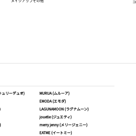
メイクアップその他
コ
ーキュリーデュオ)
MURUA (ムルーア)
EMODA (エモダ)
)
LAGUNAMOON (ラグナムーン)
jouetie (ジュエティ)
)
merry jenny (メリージェニー)
EATME (イートミー)