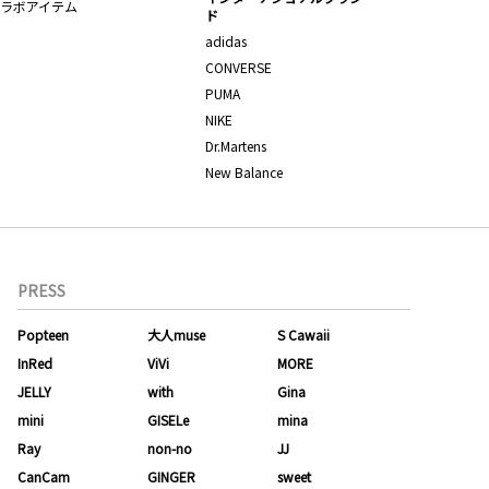
ラボアイテム
ド
adidas
CONVERSE
PUMA
NIKE
Dr.Martens
New Balance
PRESS
Popteen
大人muse
S Cawaii
InRed
ViVi
MORE
JELLY
with
Gina
mini
GISELe
mina
Ray
non-no
JJ
CanCam
GINGER
sweet