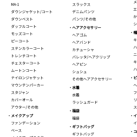
メ
MA-1
スラックス
エ
ダウンジャケット/コート
デニムパンツ
か
ダウンベスト
パンツ/その他
シ
ダッフルコート
ヘアアクセサリー
帽
モッズコート
ヘアゴム
キ
ピーコート
ヘアバンド
ハ
ステンカラーコート
カチューシャ
ニ
トレンチコート
バレッタ/ヘアクリップ
キ
チェスターコート
ヘアピン
ハ
ムートンコート
シュシュ
ナイロンジャケット
ビ
その他ヘアアクセサリー
マウンテンパーカー
ヘ
水着
スタジャン
フ
水着
カバーオール
リ
ラッシュガード
アウター/その他
ス
福袋
メイクアップ
イ
福袋
ファンデーション
イ
ギフトバッグ
ベース
コ
ギフトバッグ