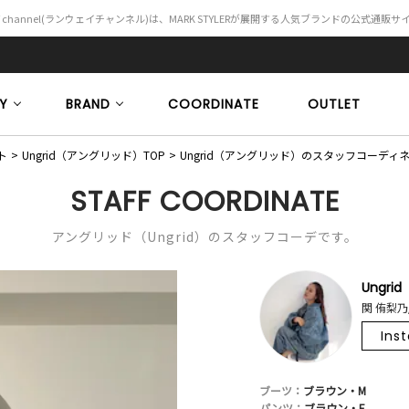
Y channel(ランウェイチャンネル)は、MARK STYLERが展開する人気ブランドの公式通販
Y
BRAND
COORDINATE
OUTLET
ト
Ungrid（アングリッド）TOP
Ungrid（アングリッド）のスタッフコーディ
STAFF COORDINATE
アングリッド（Ungrid）のスタッフコーデです。
Ungrid
関 侑梨乃/
Ins
ブーツ：
ブラウン・M
パンツ：
ブラウン・F