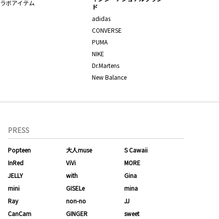
ラボアイテム
ド
adidas
CONVERSE
PUMA
NIKE
Dr.Martens
New Balance
PRESS
Popteen
大人muse
S Cawaii
InRed
ViVi
MORE
JELLY
with
Gina
mini
GISELe
mina
Ray
non-no
JJ
CanCam
GINGER
sweet