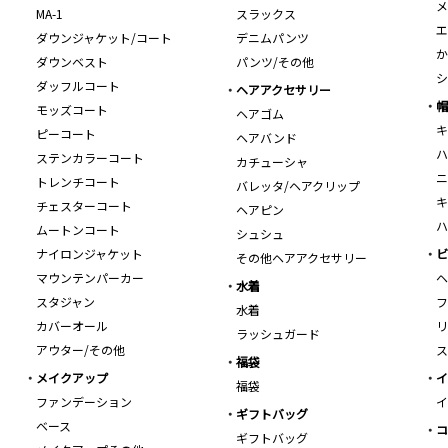
メ
MA-1
スラックス
エ
ダウンジャケット/コート
デニムパンツ
か
ダウンベスト
パンツ/その他
シ
ダッフルコート
ヘアアクセサリー
帽
モッズコート
ヘアゴム
キ
ピーコート
ヘアバンド
ハ
ステンカラーコート
カチューシャ
ニ
トレンチコート
バレッタ/ヘアクリップ
キ
チェスターコート
ヘアピン
ハ
ムートンコート
シュシュ
ナイロンジャケット
ビ
その他ヘアアクセサリー
マウンテンパーカー
ヘ
水着
スタジャン
フ
水着
カバーオール
リ
ラッシュガード
アウター/その他
ス
福袋
メイクアップ
イ
福袋
ファンデーション
イ
ギフトバッグ
ベース
コ
ギフトバッグ