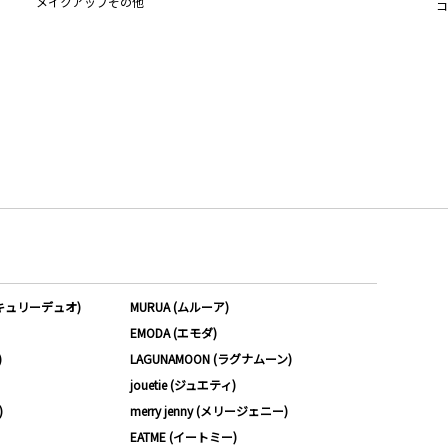
メイクアップその他
コ
ーキュリーデュオ)
MURUA (ムルーア)
EMODA (エモダ)
)
LAGUNAMOON (ラグナムーン)
jouetie (ジュエティ)
)
merry jenny (メリージェニー)
EATME (イートミー)