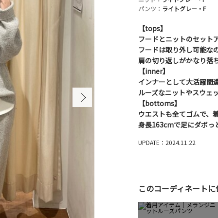
パンツ：
ライトグレー・F
【tops】
フードとニットのセットア
フードは取り外し可能なの
肩の切り返しがかなり落ち
【inner】
インナーとして大活躍間
ルーズなニットやスウェ
【bottoms】
ウエストも全てゴムで、
身長163cmで足にダボ
UPDATE：2024.11.22
このコーディネートに